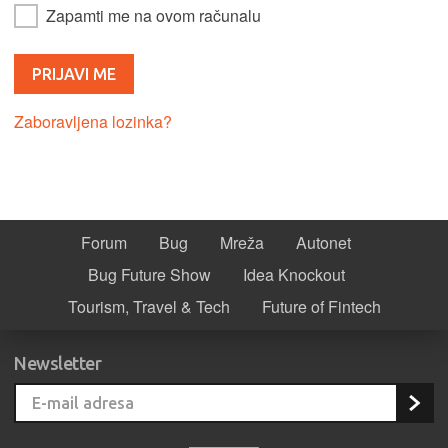
Zapamti me na ovom računalu
Zaboravljena lozinka?
Forum
Bug
Mreža
Autonet
Bug Future Show
Idea Knockout
Tourism, Travel & Tech
Future of Fintech
Newsletter