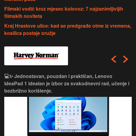
Filmski vodič kroz mjesec kolovoz: 7 najzanimljivijih
filmskih noviteta
Kraj Hrastove ulice: kad se predgrađe otme iz vremena,
kosilica postaje oružje
💻💼 Svestran i pouzdan, HP 15 idealan je izbor za
svakodnevni rad, učenje i multimediju.