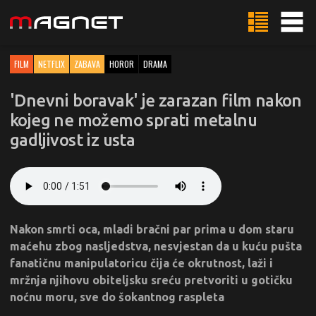
FILM
NETFLIX
ZABAVA
HOROR
DRAMA
'Dnevni boravak' je zarazan film nakon
kojeg ne možemo sprati metalnu
gadljivost iz usta
Nakon smrti oca, mladi bračni par prima u dom staru
maćehu zbog nasljedstva, nesvjestan da u kuću pušta
fanatičnu manipulatoricu čija će okrutnost, laži i
mržnja njihovu obiteljsku sreću pretvoriti u gotičku
noćnu moru, sve do šokantnog raspleta