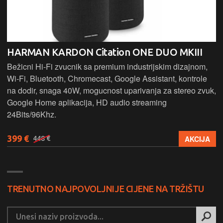
FALCON ACOUSTICS M10
Kompaktni 2-smjerni Hi-Fi monitor s 5" Falcon B110 bas
jedinicom i SEAS visokotoncem pruža prirodan, detaljan
,
zvuk i širok frekvencijski raspon od 40 Hz do 25 kHz.
Elegantna završna obrada u prirodnom drvenom furniru.
1.979 €
AKCIJA
2.999 €
TRENUTNO NAJPOVOLJNIJE CIJENE NA TRŽIŠTU