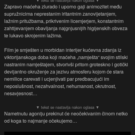
Zapravo maćeha zlurado i uporno gaji animozitet među
supružnicima neprestanim iritantnim zanovijetanjem,
lažnim pritužbama, prikrivenim licemjerjem, konstantnim
zahtijevanjem obavljanja najgnjusnijih higijenskih obveza
te lukavo skrojenim lažima.
Film je smješten u morbidan interijer kućevna zdanja iz
viktorijanskoga doba koji maćeha „namješta“ svojim stilski
nastranim namještajem, stvorivši pritom groteskno i gotički
devijantno okruženje za jezivu atmosferu kojom će stara
nemilice carevati i ucjenjivati par predbacujući im
neposlušnost, nezahvalnost, nehumanost, okrutnost,
nesavjesnost…
Nametnutu agoniju prekinut će neočekivanim činom netko
od koga to najmanje očekujemo…