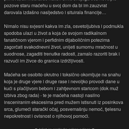
pozove staru maćehu u svoj dom da bi im zauzvrat
darovala izdašno nasljedstvo i situirala financije…
Nimalo nisu svjesni kakva im zla, osvetoljubiva i podmukla
spodoba ulazi u život a koja će svojom radikalnom
fanatičnom vjerom i perfidnim dijaboličnim potezima
zagorčati svakodnevni život, unijeti sumornu mračnost u
suodnose, zagaditi trenutke radosti, zamalo razoriti brak i
razvući im živce do granica izdržljivosti.
Maćeha se osobito okrutno i toksično okomljuje na snahu
koja je druge vjere i druge rase i nevoljko provodi dane u
kući s plačljivom bebom i zahtjevnom staricom (dok muž
izbiva zbog rada) - te je maćeha nastoji nasilno
insceniranim ekscesima pred mužem istisnuti iz posinkova
srca, glumeći starački očaj, posvemašnju nemoć, tjelesnu
nepokretnost i ovisnost o njihovoj pomoći.