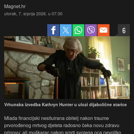
Magnet.hr
utorak, 7. srpnja 2026. u 07:30
6
Vrhunska izvedba Kathryn Hunter u ulozi dijabolične starice
Mlada financijski nesituirana obitelj nakon traume
prvorođenog mrtvog djeteta radosno čeka novu zdravu
prinovu; ali muškarac nakon smrti svojega oca nevoljko