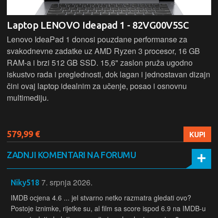
Laptop HP 15-fc0277nm - CZ9C6EA
HP 15 kombinira AMD Ryzen 5 procesor, 16 GB RAM-a i
512 GB SSD za brz i učinkovit rad. 15,6" zaslon pruža
ugodno iskustvo korištenja, dok pouzdan dizajn čini ovaj
laptop odličnim izborom za svakodnevne zadatke, učenje i
multimediju.
679,99 €
KUPI
ZADNJI KOMENTARI NA FORUMU
7. srpnja 2026.
Niky518
IMDB ocjena 4.6 ... jel stvarno netko razmatra gledati ovo?
Postoje iznimke, rijetke su, al film sa score ispod 6.9 na IMDB-u