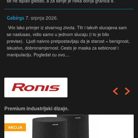
se ne isplati gledati, a za serije je neka donja granica 8.
7. srpnja 2026.
Gebirgs
Vrlo lako primjer iz stvarnog zivota. Tih i takvih slucajeva sam
se naslusao, vidio samo u jednom slucaju (i to je bilo
previse). Ljudi naivno pretpostavljaju da je starost = benignost,
iskustvo, dobronamjernost. Cesto je maska za sebicnost i
manipulaciju. Pogledat cu ovo,...
Pravi britanski audiofilski zvučnik.
AKCIJA