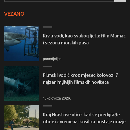
VEZANO
Krv u vodi, kao svakog ljeta: film Mamac
i sezona morskih pasa
ponedjeljak
Filmski vodič kroz mjesec kolovoz: 7
najzanimljivijih filmskih noviteta
1. kolovoza 2026.
Kraj Hrastove ulice: kad se predgrađe
otme iz vremena, kosilica postaje oružje