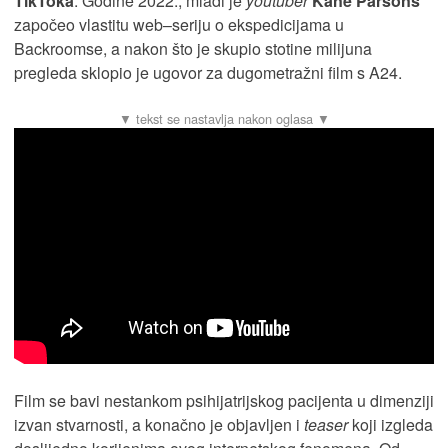
TikToka
. Godine 2022., mladi je
youtuber
Kane Parsons
započeo vlastitu web–seriju o ekspedicijama u
Backroomse, a nakon što je skupio stotine milijuna
pregleda sklopio je ugovor za dugometražni film s A24.
Film se bavi nestankom psihijatrijskog pacijenta u dimenziji
izvan stvarnosti, a konačno je objavljen i
teaser
koji izgleda