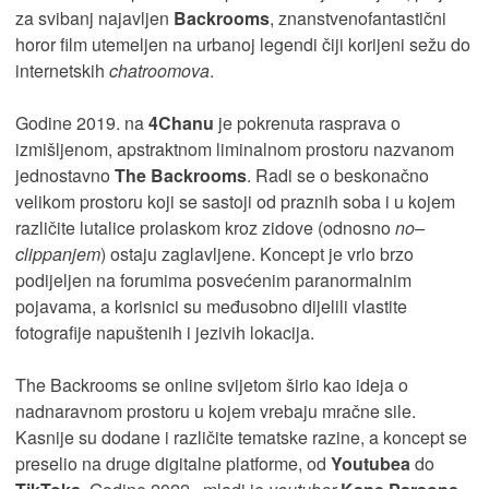
za svibanj najavljen
Backrooms
, znanstvenofantastični
horor film utemeljen na urbanoj legendi čiji korijeni sežu do
internetskih
chatroomova
.
Godine 2019. na
4Chanu
je pokrenuta rasprava o
izmišljenom, apstraktnom liminalnom prostoru nazvanom
jednostavno
The Backrooms
. Radi se o beskonačno
velikom prostoru koji se sastoji od praznih soba i u kojem
različite lutalice prolaskom kroz zidove (odnosno
no–
clippanjem
) ostaju zaglavljene. Koncept je vrlo brzo
podijeljen na forumima posvećenim paranormalnim
pojavama, a korisnici su međusobno dijelili vlastite
fotografije napuštenih i jezivih lokacija.
The Backrooms se online svijetom širio kao ideja o
nadnaravnom prostoru u kojem vrebaju mračne sile.
Kasnije su dodane i različite tematske razine, a koncept se
preselio na druge digitalne platforme, od
Youtubea
do