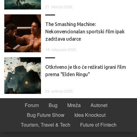
21. travnja 2026.
The Smashing Machine:
Nekonvencionalan sportski film ipak
zadržava udarce
18. listopada 2025.
Otkriveno je tko će režirati igrani film
prema "Elden Ringu"
23. svibnja 2025.
Forum
Bug
Mreža
Autonet
Bug Future Show
Idea Knockout
Tourism, Travel & Tech
Future of Fintech