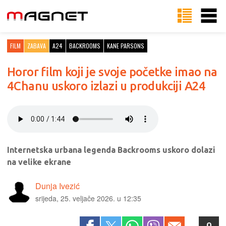
FILM
ZABAVA
A24
BACKROOMS
KANE PARSONS
Horor film koji je svoje početke imao na
4Chanu uskoro izlazi u produkciji A24
Internetska urbana legenda Backrooms uskoro dolazi
na velike ekrane
Dunja Ivezić
srijeda, 25. veljače 2026. u 12:35