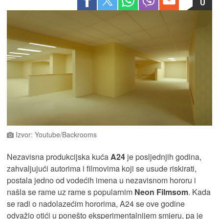
0
Izvor: Youtube/Backrooms
Nezavisna produkcijska kuća
A24
je posljednjih godina,
zahvaljujući autorima i filmovima koji se usude riskirati,
postala jedno od vodećih imena u nezavisnom hororu i
našla se rame uz rame s popularnim
Neon Filmsom
. Kada
se radi o nadolazećim hororima, A24 se ove godine
odvažio otići u ponešto eksperimentalnijem smjeru, pa je