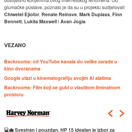
doslijedno korijenima ovog internetskog fenomena. Od
glumačke postave, poznato je da su u projektu sudjelovali
Chiwetel Ejiofor
,
Renate Reinsve
,
Mark Duplass
,
Finn
Bennett
,
Lukita Maxwell
i
Avan Jogia
.
VEZANO
Backrooms: od YouTube kanala do velike zarade u
kino dvoranama
Google ulazi u kinematografiju svojim AI alatima
Backrooms: Film koji se gubi u vlastitom liminalnom
prostoru
💻💼 Svestran i pouzdan, HP 15 idealan je izbor za