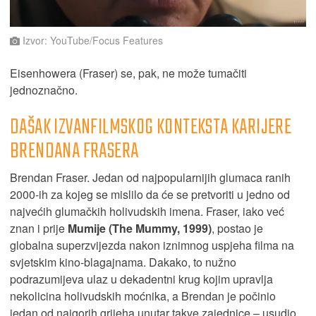
Izvor: YouTube/Focus Features
Eisenhowera (Fraser) se, pak, ne može tumačiti
jednoznačno.
DAŠAK IZVANFILMSKOG KONTEKSTA KARIJERE
BRENDANA FRASERA
Brendan Fraser. Jedan od najpopularnijih glumaca ranih
2000-ih za kojeg se mislilo da će se pretvoriti u jedno od
najvećih glumačkih holivudskih imena. Fraser, iako već
znan i prije
Mumije (The Mummy, 1999)
, postao je
globalna superzvijezda nakon iznimnog uspjeha filma na
svjetskim kino-blagajnama. Dakako, to nužno
podrazumijeva ulaz u dekadentni krug kojim upravlja
nekolicina holivudskih moćnika, a Brendan je počinio
jedan od najgorih grijeha unutar takve zajednice – usudio