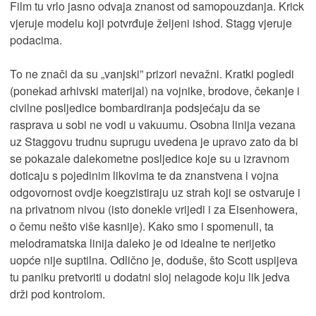
Film tu vrlo jasno odvaja znanost od samopouzdanja. Krick
vjeruje modelu koji potvrđuje željeni ishod. Stagg vjeruje
podacima.
To ne znači da su „vanjski” prizori nevažni. Kratki pogledi
(ponekad arhivski materijal) na vojnike, brodove, čekanje i
civilne posljedice bombardiranja podsjećaju da se
rasprava u sobi ne vodi u vakuumu. Osobna linija vezana
uz Staggovu trudnu suprugu uvedena je upravo zato da bi
se pokazale dalekometne posljedice koje su u izravnom
doticaju s pojedinim likovima te da znanstvena i vojna
odgovornost ovdje koegzistiraju uz strah koji se ostvaruje i
na privatnom nivou (isto donekle vrijedi i za Eisenhowera,
o čemu nešto više kasnije). Kako smo i spomenuli, ta
melodramatska linija daleko je od idealne te nerijetko
uopće nije suptilna. Odlično je, doduše, što Scott uspijeva
tu paniku pretvoriti u dodatni sloj nelagode koju lik jedva
drži pod kontrolom.