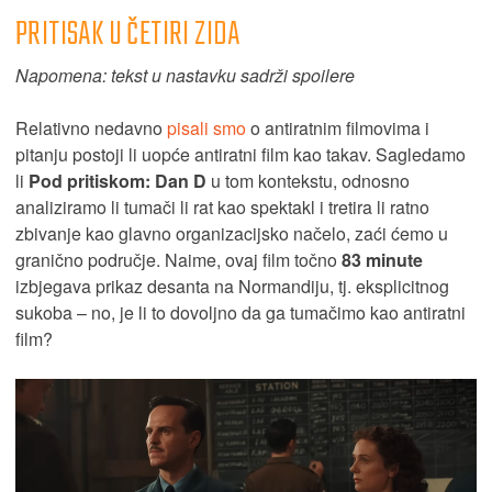
PRITISAK U ČETIRI ZIDA
Napomena: tekst u nastavku sadrži spoilere
Relativno nedavno
pisali smo
o antiratnim filmovima i
pitanju postoji li uopće antiratni film kao takav. Sagledamo
li
Pod pritiskom: Dan D
u tom kontekstu, odnosno
analiziramo li tumači li rat kao spektakl i tretira li ratno
zbivanje kao glavno organizacijsko načelo, zaći ćemo u
granično područje. Naime, ovaj film točno
83 minute
izbjegava prikaz desanta na Normandiju, tj. eksplicitnog
sukoba – no, je li to dovoljno da ga tumačimo kao antiratni
film?