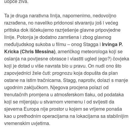
uopće živa.
Ta je druga narativna linija, napomenimo, nedovoljno
razrađena, no naveliko pridonosi stvaranju još i većeg
pritiska dok iščekujemo razrješenje glavne pripovjedne
linije. Potonja je dodatno zamršena i zbog glavnog
međuljudskog sukoba u filmu – onog Stagga i
Irvinga P.
Kricka (Chris Messina)
, američkog meteorologa koji se
oslanja na povijesne obrasce i vlastiti ugled (ego?) čovjeka
koji je dotad u više navrata bio u pravu. On nudi ono što
zapovjednici žele čuti: prognozu koja dopušta da plan
ostane na istim tračnicama. Stagg, naprotiv, dolazi s manje
ugodnim zaključkom. Njegova procjena polazi od
trenutačnih promjena u atmosferskom tlaku, od podataka
koji se mijenjaju u stvarnom vremenu i od svijesti da
sjeverna Europa nije prostor u kojem se vrijeme ponaša
kao u prethodnim operacijama na lokacijama sa stabilnijim
vremenskim uvjetima.