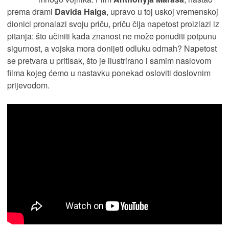
prema drami
Davida Haiga
, upravo u toj uskoj vremenskoj
dionici pronalazi svoju priču, priču čija napetost proizlazi iz
pitanja: što učiniti kada znanost ne može ponuditi potpunu
sigurnost, a vojska mora donijeti odluku odmah? Napetost
se pretvara u pritisak, što je ilustrirano i samim naslovom
filma kojeg ćemo u nastavku ponekad osloviti doslovnim
prijevodom.