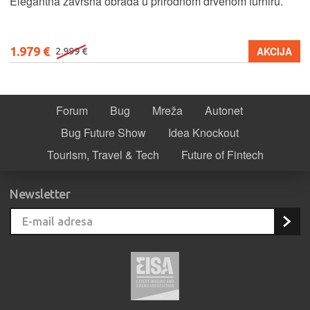
Elegantna završna obrada u prirodnom drvenom furniru.
1.979 €
AKCIJA
2.999 €
Forum
Bug
Mreža
Autonet
Bug Future Show
Idea Knockout
Tourism, Travel & Tech
Future of Fintech
Newsletter