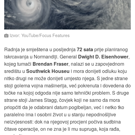
Izvor: YouTube/Focus Features
Radnja je smještena u posljednja
72 sata
prije planiranog
iskrcavanja u Normandiji. General
Dwight D. Eisenhower
,
kojeg tumači
Brendan Fraser
, nalazi se u zapovjednom
središtu u
Southwick Houseu
i mora donijeti odluku koju
nitko drugi ne može donijeti umjesto njega. S jedne strane
stoji golema vojna mašinerija, već pokrenuta i dovedena do
točke na kojoj odgoda nije samo tehnički problem. S druge
strane stoji James Stagg, čovjek koji ne samo da mora
priopćiti da je odabrani datum pogibeljan, već i netko tko
paralelno ima i osobni život u u stanju nepodnošljive
neizvjesnosti: dok na njegovoj procjeni počiva sudbina
čitave operacije, on ne zna je li mu supruga, koja rađa,