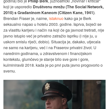
godina) bio je
Philip Berk
, južnoafrički „novinar i kritičar”
koji je usporedio
Društvenu mrežu (The Social Network,
2010) s Građaninom Kaneom (Citizen Kane, 1941)
.
Brendan Fraser je, naime,
istaknuo
kako ga je Berk
seksualno napao u hotelu 2003. godine. Isprva, bojeći se
za vlastitu karijeru i način na koji će ga javnost tretirati, nije
javno istupio već je privatno zatražio ispriku (i nije ju, u
uskom smislu riječi, dobio). Situacija je, dakako, utjecala
ne samo na karijeru, već i na Fraserov privatni život. U
narednim godinama, u zdravstvenom i financijskom
kontekstu, glumčevo je stanje bilo sve gore i gore,
kulminiravši 2018. kada je po prvi puta javno progovorio o
svemu.