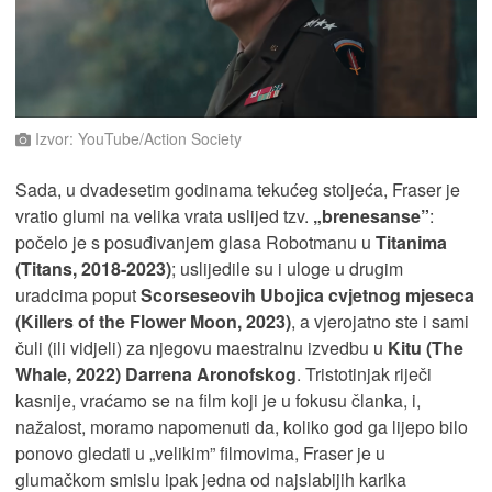
Izvor: YouTube/Action Society
Sada, u dvadesetim godinama tekućeg stoljeća, Fraser je
vratio glumi na velika vrata uslijed tzv.
„brenesanse”
:
počelo je s posuđivanjem glasa Robotmanu u
Titanima
(Titans, 2018-2023)
; uslijedile su i uloge u drugim
uradcima poput
Scorseseovih Ubojica cvjetnog mjeseca
(Killers of the Flower Moon, 2023)
, a vjerojatno ste i sami
čuli (ili vidjeli) za njegovu maestralnu izvedbu u
Kitu (The
Whale, 2022) Darrena Aronofskog
. Tristotinjak riječi
kasnije, vraćamo se na film koji je u fokusu članka, i,
nažalost, moramo napomenuti da, koliko god ga lijepo bilo
ponovo gledati u „velikim” filmovima, Fraser je u
glumačkom smislu ipak jedna od najslabijih karika