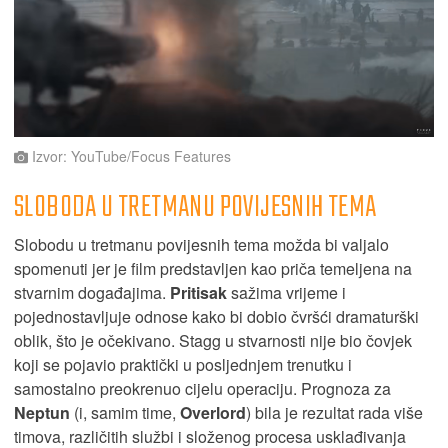
Izvor: YouTube/Focus Features
SLOBODA U TRETMANU POVIJESNIH TEMA
Slobodu u tretmanu povijesnih tema možda bi valjalo
spomenuti jer je film predstavljen kao priča temeljena na
stvarnim događajima.
Pritisak
sažima vrijeme i
pojednostavljuje odnose kako bi dobio čvršći dramaturški
oblik, što je očekivano. Stagg u stvarnosti nije bio čovjek
koji se pojavio praktički u posljednjem trenutku i
samostalno preokrenuo cijelu operaciju. Prognoza za
Neptun
(i, samim time,
Overlord
) bila je rezultat rada više
timova, različitih službi i složenog procesa usklađivanja