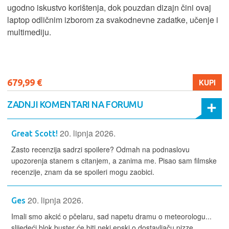
ugodno iskustvo korištenja, dok pouzdan dizajn čini ovaj
laptop odličnim izborom za svakodnevne zadatke, učenje i
multimediju.
679,99 €
KUPI
ZADNJI KOMENTARI NA FORUMU
20. lipnja 2026.
Great Scott!
Zasto recenzija sadrzi spoilere? Odmah na podnaslovu
upozorenja stanem s citanjem, a zanima me. Pisao sam filmske
recenzije, znam da se spoileri mogu zaobici.
20. lipnja 2026.
Ges
Imali smo akcić o pčelaru, sad napetu dramu o meteorologu...
slijedeći blok buster će biti neki epski o dostavljaču pizze