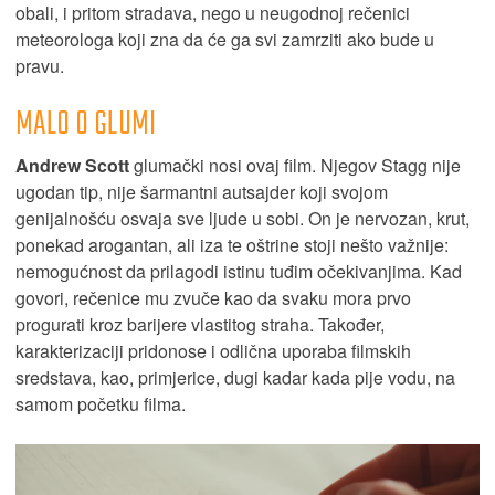
obali, i pritom stradava, nego u neugodnoj rečenici
meteorologa koji zna da će ga svi zamrziti ako bude u
pravu.
MALO O GLUMI
Andrew Scott
glumački nosi ovaj film. Njegov Stagg nije
ugodan tip, nije šarmantni autsajder koji svojom
genijalnošću osvaja sve ljude u sobi. On je nervozan, krut,
ponekad arogantan, ali iza te oštrine stoji nešto važnije:
nemogućnost da prilagodi istinu tuđim očekivanjima. Kad
govori, rečenice mu zvuče kao da svaku mora prvo
progurati kroz barijere vlastitog straha. Također,
karakterizaciji pridonose i odlična uporaba filmskih
sredstava, kao, primjerice, dugi kadar kada pije vodu, na
samom početku filma.