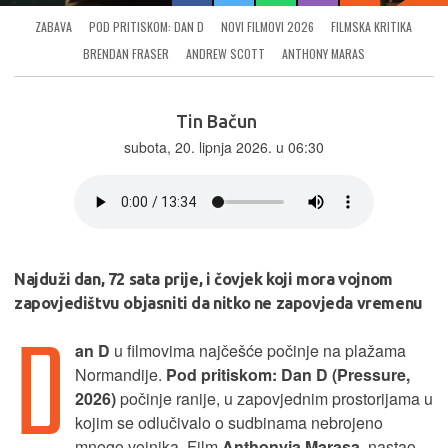
ZABAVA
POD PRITISKOM: DAN D
NOVI FILMOVI 2026
FILMSKA KRITIKA
BRENDAN FRASER
ANDREW SCOTT
ANTHONY MARAS
Tin Bačun
subota, 20. lipnja 2026. u 06:30
Najduži dan, 72 sata prije, i čovjek koji mora vojnom
zapovjedištvu objasniti da nitko ne zapovjeda vremenu
D
an D
u filmovima najčešće počinje na plažama
Normandije.
Pod pritiskom: Dan D (Pressure,
2026)
počinje ranije, u zapovjednim prostorijama u
kojim se odlučivalo o sudbinama nebrojeno
mnogo vojnika. Film
Anthonyja Marasa
, nastao