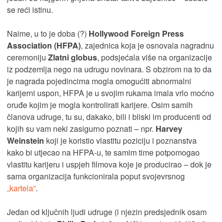
se reći istinu.
Naime, u to je doba (?)
Hollywood Foreign Press
Association (HFPA)
, zajednica koja je osnovala nagradnu
ceremoniju
Zlatni globus
, podsjećala više na organizacije
iz podzemlja nego na udrugu novinara. S obzirom na to da
je nagrada pojedincima mogla omogućiti abnormalni
karijerni uspon, HFPA je u svojim rukama imala vrlo moćno
oruđe kojim je mogla kontrolirati karijere. Osim samih
članova udruge, tu su, dakako, bili i bliski im producenti od
kojih su vam neki zasigurno poznati – npr.
Harvey
Weinstein
koji je koristio vlastitu poziciju i poznanstva
kako bi utjecao na HFPA-u, te samim time potpomogao
vlastitu karijeru i uspjeh filmova koje je producirao – dok je
sama organizacija funkcionirala poput svojevrsnog
„kartela”
.
Jedan od ključnih ljudi udruge (i njezin predsjednik osam