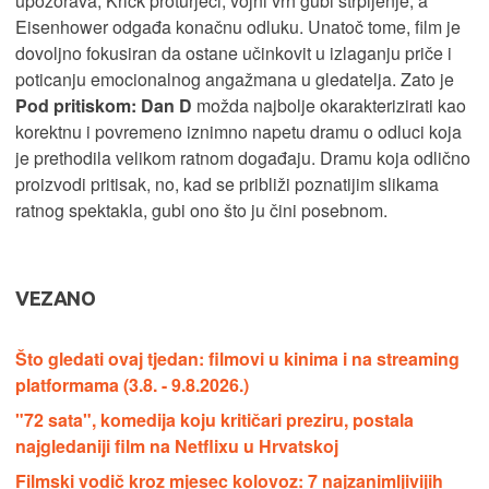
upozorava, Krick proturječi, vojni vrh gubi strpljenje, a
Eisenhower odgađa konačnu odluku. Unatoč tome, film je
dovoljno fokusiran da ostane učinkovit u izlaganju priče i
poticanju emocionalnog angažmana u gledatelja. Zato je
Pod pritiskom: Dan D
možda najbolje okarakterizirati kao
korektnu i povremeno iznimno napetu dramu o odluci koja
je prethodila velikom ratnom događaju. Dramu koja odlično
proizvodi pritisak, no, kad se približi poznatijim slikama
ratnog spektakla, gubi ono što ju čini posebnom.
VEZANO
Što gledati ovaj tjedan: filmovi u kinima i na streaming
platformama (3.8. - 9.8.2026.)
"72 sata", komedija koju kritičari preziru, postala
najgledaniji film na Netflixu u Hrvatskoj
Filmski vodič kroz mjesec kolovoz: 7 najzanimljivijih