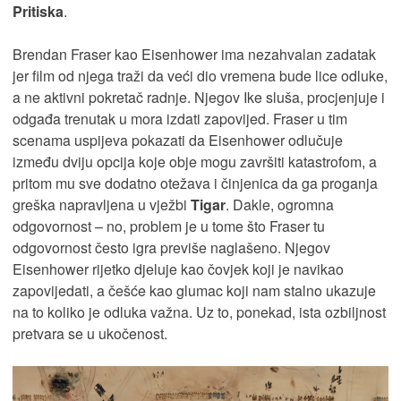
Pritiska
.
Brendan Fraser kao Eisenhower ima nezahvalan zadatak
jer film od njega traži da veći dio vremena bude lice odluke,
a ne aktivni pokretač radnje. Njegov Ike sluša, procjenjuje i
odgađa trenutak u mora izdati zapovijed. Fraser u tim
scenama uspijeva pokazati da Eisenhower odlučuje
između dviju opcija koje obje mogu završiti katastrofom, a
pritom mu sve dodatno otežava i činjenica da ga proganja
greška napravljena u vježbi
Tigar
. Dakle, ogromna
odgovornost – no, problem je u tome što Fraser tu
odgovornost često igra previše naglašeno. Njegov
Eisenhower rijetko djeluje kao čovjek koji je navikao
zapovijedati, a češće kao glumac koji nam stalno ukazuje
na to koliko je odluka važna. Uz to, ponekad, ista ozbiljnost
pretvara se u ukočenost.