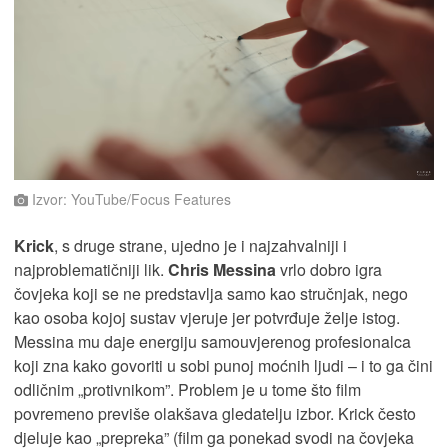
Izvor: YouTube/Focus Features
Krick
, s druge strane, ujedno je i najzahvalniji i
najproblematičniji lik.
Chris Messina
vrlo dobro igra
čovjeka koji se ne predstavlja samo kao stručnjak, nego
kao osoba kojoj sustav vjeruje jer potvrđuje želje istog.
Messina mu daje energiju samouvjerenog profesionalca
koji zna kako govoriti u sobi punoj moćnih ljudi – i to ga čini
odličnim „protivnikom”. Problem je u tome što film
povremeno previše olakšava gledatelju izbor. Krick često
djeluje kao „prepreka” (film ga ponekad svodi na čovjeka