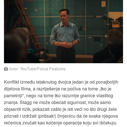
Izvor: YouTube/Focus Features
Konflikt između istaknutog dvojca jedan je od ponajboljih
dijelova filma, a razriješenje ne počiva na tome „tko je
pametniji”, nego na tome tko razumije granice vlastitog
znanja. Stagg ne može obećati sigurnost, može samo
objasniti rizik, pokazati zašto je isti veći no što drugi žele
priznati i izdržati (pritisak!) činjenicu da će svaka njegova
rečenica zvučati kao kočenje operacije koju svi iščekuju.