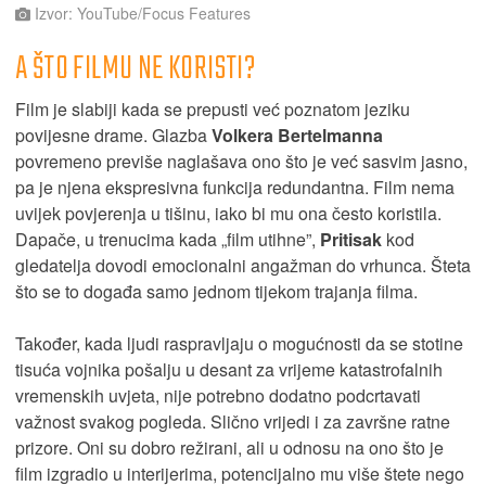
Izvor: YouTube/Focus Features
A ŠTO FILMU NE KORISTI?
Film je slabiji kada se prepusti već poznatom jeziku
povijesne drame. Glazba
Volkera Bertelmanna
povremeno previše naglašava ono što je već sasvim jasno,
pa je njena ekspresivna funkcija redundantna. Film nema
uvijek povjerenja u tišinu, iako bi mu ona često koristila.
Dapače, u trenucima kada „film utihne”,
Pritisak
kod
gledatelja dovodi emocionalni angažman do vrhunca. Šteta
što se to događa samo jednom tijekom trajanja filma.
Također, kada ljudi raspravljaju o mogućnosti da se stotine
tisuća vojnika pošalju u desant za vrijeme katastrofalnih
vremenskih uvjeta, nije potrebno dodatno podcrtavati
važnost svakog pogleda. Slično vrijedi i za završne ratne
prizore. Oni su dobro režirani, ali u odnosu na ono što je
film izgradio u interijerima, potencijalno mu više štete nego