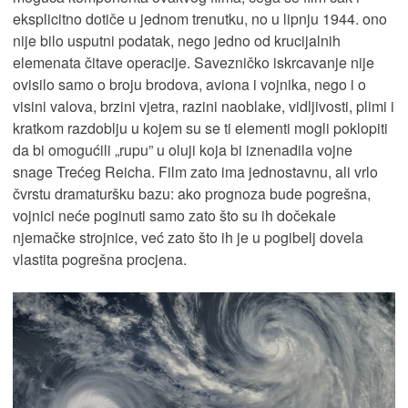
eksplicitno dotiče u jednom trenutku, no u lipnju 1944. ono
nije bilo usputni podatak, nego jedno od krucijalnih
elemenata čitave operacije. Savezničko iskrcavanje nije
ovisilo samo o broju brodova, aviona i vojnika, nego i o
visini valova, brzini vjetra, razini naoblake, vidljivosti, plimi i
kratkom razdoblju u kojem su se ti elementi mogli poklopiti
da bi omogućili „rupu” u oluji koja bi iznenadila vojne
snage Trećeg Reicha. Film zato ima jednostavnu, ali vrlo
čvrstu dramaturšku bazu: ako prognoza bude pogrešna,
vojnici neće poginuti samo zato što su ih dočekale
njemačke strojnice, već zato što ih je u pogibelj dovela
vlastita pogrešna procjena.