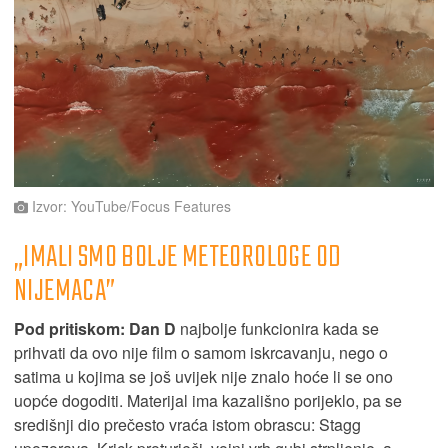
Izvor: YouTube/Focus Features
„IMALI SMO BOLJE METEOROLOGE OD
NIJEMACA”
Pod pritiskom: Dan D
najbolje funkcionira kada se
prihvati da ovo nije film o samom iskrcavanju, nego o
satima u kojima se još uvijek nije znalo hoće li se ono
uopće dogoditi. Materijal ima kazališno porijeklo, pa se
središnji dio prečesto vraća istom obrascu: Stagg