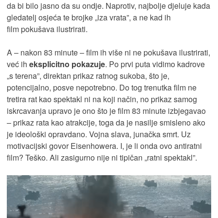
da bi bilo jasno da su ondje. Naprotiv, najbolje djeluje kada
gledatelj osjeća te brojke „iza vrata”, a ne kad ih
film pokušava ilustrirati.
A – nakon 83 minute – film ih više ni ne pokušava ilustrirati,
već ih
eksplicitno pokazuje
. Po prvi puta vidimo kadrove
„s terena”, direktan prikaz ratnog sukoba, što je,
potencijalno, posve nepotrebno. Do tog trenutka film ne
tretira rat kao spektakl ni na koji način, no prikaz samog
iskrcavanja upravo je ono što je film 83 minute izbjegavao
– prikaz rata kao atrakcije, toga da je nasilje smisleno ako
je ideološki opravdano. Vojna slava, junačka smrt. Uz
motivacijski govor Eisenhowera. I, je li onda ovo antiratni
film? Teško. Ali zasigurno nije ni tipičan „ratni spektakl”.