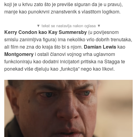
koji je u krivu zato što je previše siguran da je u pravu),
manje kao punokrvni znanstvenik s vlastitom logikom.
Kerry Condon kao Kay Summersby
(u povijesnom
smislu zanimljiva figura) ima nekoliko vrlo dobrih trenutaka,
ali film ne zna do kraja što bi s njom.
Damian Lewis
kao
Montgomery
i ostali članovi vojnog vrha uglavnom
funkcioniraju kao dodatni inicijatori pritiska na Stagga te
ponekad više djeluju kao „funkcija” nego kao likovi.