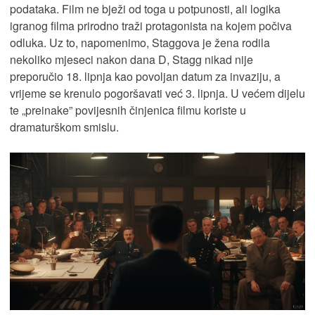
podataka. Film ne bježi od toga u potpunosti, ali logika
igranog filma prirodno traži protagonista na kojem počiva
odluka. Uz to, napomenimo, Staggova je žena rodila
nekoliko mjeseci nakon dana D, Stagg nikad nije
preporučio 18. lipnja kao povoljan datum za invaziju, a
vrijeme se krenulo pogoršavati već 3. lipnja. U većem dijelu
te „preinake” povijesnih činjenica filmu koriste u
dramaturškom smislu.