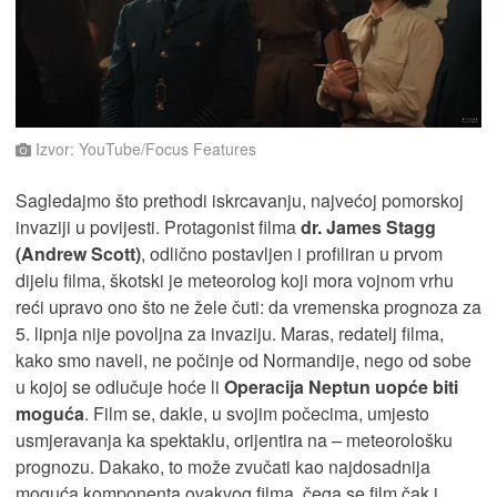
Izvor: YouTube/Focus Features
Sagledajmo što prethodi iskrcavanju, najvećoj pomorskoj
invaziji u povijesti. Protagonist filma
dr. James Stagg
(Andrew Scott)
, odlično postavljen i profiliran u prvom
dijelu filma, škotski je meteorolog koji mora vojnom vrhu
reći upravo ono što ne žele čuti: da vremenska prognoza za
5. lipnja nije povoljna za invaziju. Maras, redatelj filma,
kako smo naveli, ne počinje od Normandije, nego od sobe
u kojoj se odlučuje hoće li
Operacija Neptun uopće biti
moguća
. Film se, dakle, u svojim počecima, umjesto
usmjeravanja ka spektaklu, orijentira na – meteorološku
prognozu. Dakako, to može zvučati kao najdosadnija
moguća komponenta ovakvog filma, čega se film čak i