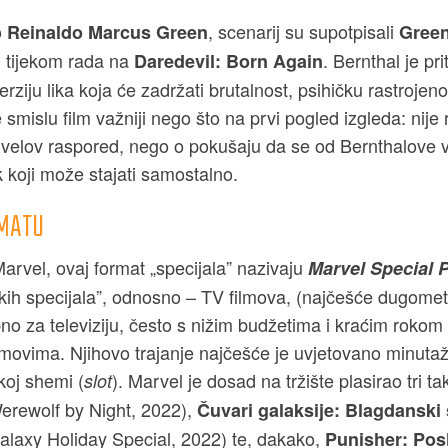
o
, scenarij su supotpisali
Reinaldo Marcus Green
Green
n tijekom rada na
. Bernthal je pr
Daredevil: Born Again
verziju lika koja će zadržati brutalnost, psihičku rastrojeno
 smislu film važniji nego što na prvi pogled izgleda: nije
rvelov raspored, nego o pokušaju da se od Bernthalove v
 koji može stajati samostalno.
RMATU
arvel, ovaj format „specijala” nazivaju
Marvel Special 
zijskih specijala”, odnosno – TV filmova, (najčešće dugome
no za televiziju, često s nižim budžetima i kraćim rokom
lmovima. Njihovo trajanje najčešće je uvjetovano minutaž
oj shemi (
). Marvel je dosad na tržište plasirao tri ta
slot
erewolf by Night, 2022),
Čuvari galaksije: Blagdanski 
alaxy Holiday Special, 2022) te, dakako,
Punisher: Pos