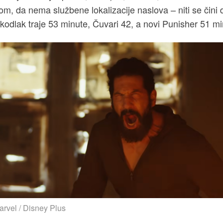
m, da nema službene lokalizacije naslova – niti se čini 
ukodlak traje 53 minute, Čuvari 42, a novi Punisher 51 mi
arvel / Disney Plus