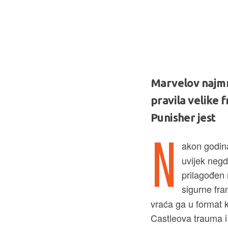
Marvelov najmr
pravila velike f
Punisher jest
N
akon godin
uvijek negd
prilagođen 
sigurne fra
vraća ga u format 
Castleova trauma i 