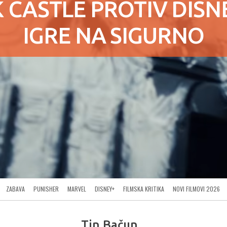
 CASTLE PROTIV DISN
IGRE NA SIGURNO
ZABAVA
PUNISHER
MARVEL
DISNEY+
FILMSKA KRITIKA
NOVI FILMOVI 2026
Tin Bačun