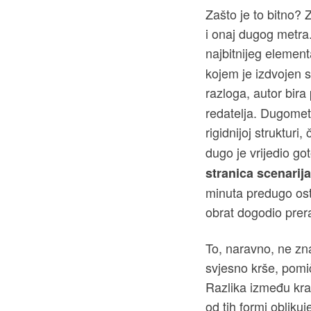
Zašto je to bitno? 
i onaj dugog metra.
najbitnijeg elementa
kojem je izdvojen s
razloga, autor bira 
redatelja. Dugometr
rigidnijoj strukturi
dugo je vrijedio go
stranica scenarija
minuta predugo osta
obrat dogodio prer
To, naravno, ne znač
svjesno krše, pomiču
Razlika između krat
od tih formi obliku