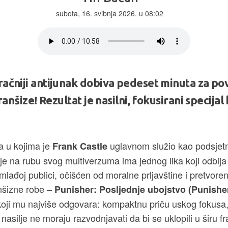
subota, 16. svibnja 2026. u 08:02
ačniji antijunak dobiva pedeset minuta za po
ranšize! Rezultat je nasilni, fokusirani specijal 
a u kojima je
uglavnom služio kao podsjet
Frank Castle
je na rubu svog multiverzuma ima jednog lika koji odbija bi
mlađoj publici, očišćen od moralne prljavštine i pretvor
nšizne robe –
Punisher: Posljednje ubojstvo (Punisher
koji mu najviše odgovara: kompaktnu priču uskog fokusa,
nasilje ne moraju razvodnjavati da bi se uklopili u širu fr