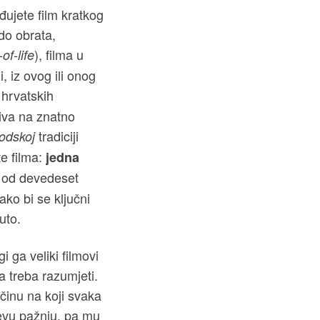
đujete film kratkog
 do obrata,
), filma u
of-life
, iz ovog ili onog
 hrvatskih
čiva na znatno
tradiciji
odskoj
e filma:
jedna
m od devedeset
ako bi se ključni
uto.
i ga veliki filmovi
ga treba razumjeti.
činu na koji svaka
jevu pažnju, pa mu