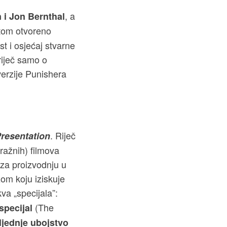
, a
 i Jon Bernthal
itom otvoreno
st i osjećaj stvarne
 riječ samo o
erzije Punishera
. Riječ
Presentation
tražnih) filmova
 za proizvodnju u
om koju iziskuje
kva „specijala”:
(The
specijal
ljednje ubojstvo