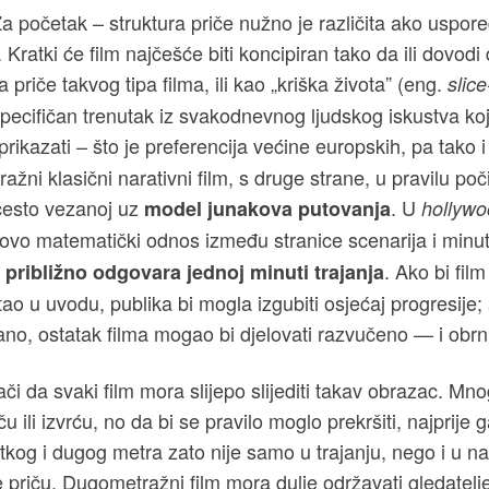
Za početak – struktura priče nužno je različita ako uspore
 Kratki će film najčešće biti koncipiran tako da ili dovodi
 priče takvog tipa filma, ili kao „kriška života” (eng.
slice-
pecifičan trenutak iz svakodnevnog ljudskog iskustva koji
prikazati
– što je preferencija većine europskih, pa tako i
ažni klasični narativni film, s druge strane, u pravilu po
, često vezanoj uz
. U
model junakova putovanja
hollywo
tovo matematički odnos između stranice scenarija i minut
. Ako bi fil
 približno odgovara jednoj minuti trajanja
o u uvodu, publika bi mogla izgubiti osjećaj progresije; 
ano, ostatak filma mogao bi djelovati razvučeno — i obrn
i da svaki film mora slijepo slijediti takav obrazac. Mnog
 ili izvrću, no da bi se pravilo moglo prekršiti, najprije 
kog i dugog metra zato nije samo u trajanju, nego i u na
je priču. Dugometražni film mora dulje održavati gledatel