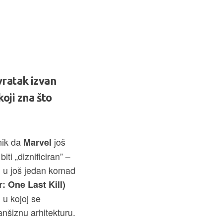
vratak izvan
koji zna što
nik da
još
Marvel
ti „diznificiran” –
en u još jedan komad
: One Last Kill)
 u kojoj se
anšiznu arhitekturu.