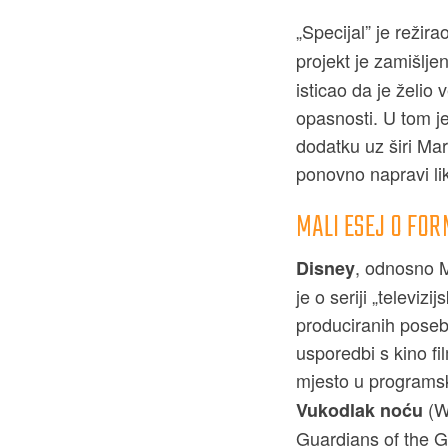
„Specijal” je režira
projekt je zamišlje
isticao da je želio 
opasnosti. U tom je
dodatku uz širi Ma
ponovno napravi lik
MALI ESEJ O FO
, odnosno M
Disney
je o seriji „televi
produciranih poseb
usporedbi s kino fi
mjesto u programsk
(W
Vukodlak noću
Guardians of the G