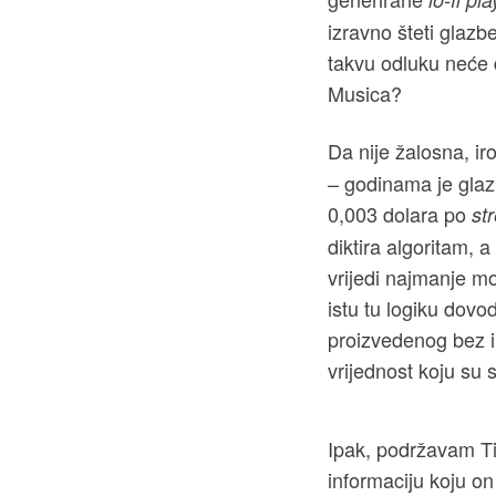
izravno šteti glazb
takvu odluku neće d
Musica?
Da nije žalosna, iro
– godinama je glaz
0,003 dolara po
st
diktira algoritam, 
vrijedi najmanje mo
istu tu logiku dovo
proizvedenog bez ik
vrijednost koju su
Ipak, podržavam Ti
informaciju koju on