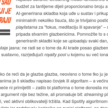
 SAD
budžet za tantijeme dijeli proporcionalno broju
s
JI JE
AI-generirana skladba koja uđe u sustav i priku
RAJU
minimalnih nekoliko tisuća, što je trivijalno post
za "fokus, meditaciju ili spavanje" – 
playlistama
pripada stvarnim glazbenicima. Pomnožite to s 
generiranih skladbi koje se
svaki dan,
uploadaju
taje jasna: ne radi se o tome da AI krade posao glazben
i sustavno, razrjeđujući
u kojemu su već ion
royalty pool
o će reći da je glazba glazba, neovisno o tome tko ju je ili
anima je li skladbu napisao čovjek ili algoritam – a većina
neće ni primijetiti – zašto bi platforma o tome donosila 
argument nije bez težine, ali promašuje bit:
pl
streaming
ri, već aktivni oblikovatelji tržišta. Kad Spotify algoritmo
jer zadržavaju korisnike na svojoj platformi, on don
yliste