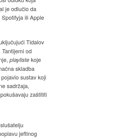
al je odlučio da
Spotifyja ili Apple
ključujući Tidalov
 Tantijemi od
nje,
koje
playliste
dinačna skladba
 pojavio sustav koji
ine sadržaja,
pokušavaju zaštititi
slušatelju
poplavu jeftinog