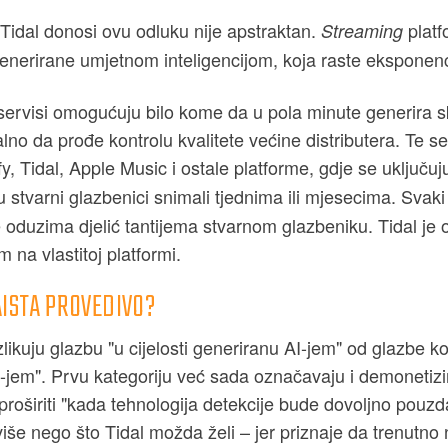
Tidal donosi ovu odluku nije apstraktan.
platf
Streaming
nerirane umjetnom inteligencijom, koja raste eksponenc
 servisi omogućuju bilo kome da u pola minute generira s
lno da prođe kontrolu kvalitete većine distributera. Te 
y, Tidal, Apple Music i ostale platforme, gdje se uključuju
u stvarni glazbenici snimali tjednima ili mjesecima. Svak
 oduzima djelić tantijema stvarnom glazbeniku. Tidal je 
 na vlastitoj platformi.
AISTA PROVEDIVO?
likuju glazbu "u cijelosti generiranu AI-jem" od glazbe koj
I-jem". Prvu kategoriju već sada označavaju i demonetizi
proširiti "kada tehnologija detekcije bude dovoljno pouzd
 više nego što Tidal možda želi – jer priznaje da trenut