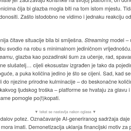
enicima čija bi glazba mogla biti na tom istom mjestu. Tid
onositi. Zašto istodobno ne vidimo i jednaku reakciju od 
nija čitave situacije bila bi smiješna.
model – u
Streaming
bu svodio na robu s minimalnom jediničnom vrijednošću.
, glazba kao pozadinski šum za učenje, rad, spava
reamu
a ne slušatelj… cijeli ekosustav izgrađen je tako da poje
guće, a puka količina jedino je što se cijeni. Sad, kad se
di do njezine prirodne kulminacije – do beskonačne količ
akvog ljudskog troška – platforme se hvataju za glavu i 
 same pomogle po(t)kopati.
dalov potez. Označavanje AI-generiranog sadržaja daje 
 mora imati. Demonetizacija uklanja financijski motiv za 