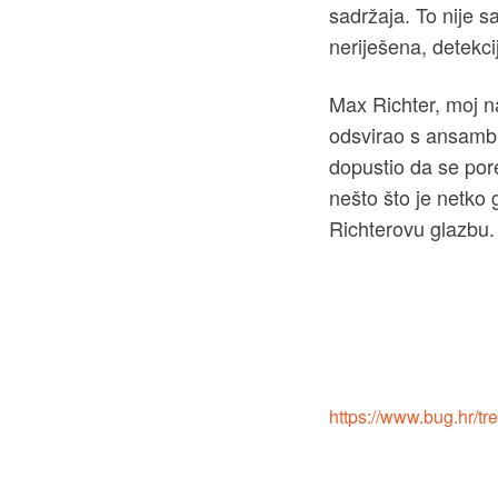
sadržaja. To nije s
neriješena, detekci
Max Richter, moj na
odsvirao s ansamblo
dopustio da se pore
nešto što je netko
Richterovu glazbu.
https://www.bug.hr/tr