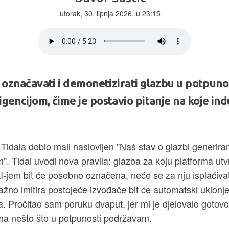
utorak, 30. lipnja 2026. u 23:15
o označavati i demonetizirati glazbu u potpuno
gencijom, čime je postavio pitanje na koje ind
Tidala dobio mail naslovljen "Naš stav o glazbi generir
m". Tidal uvodi nova pravila: glazba za koju platforma utvrd
I-jem bit će posebno označena, neće se za nju isplaćivati
lažno imitira postojeće izvođače bit će automatski uklonje
a. Pročitao sam poruku dvaput, jer mi je djelovalo gotov
ma nešto što u potpunosti podržavam.