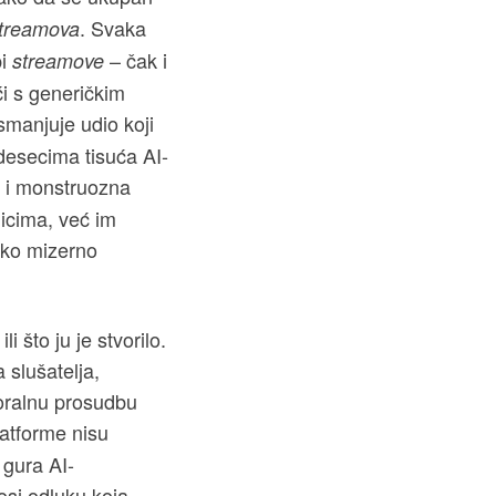
. Svaka
treamova
pi
– čak i
streamove
ići s generičkim
smanjuje udio koji
desecima tisuća AI-
 i monstruozna
icima, već im
ako mizerno
 što ju je stvorilo.
 slušatelja,
moralnu prosudbu
atforme nisu
m gura AI-
osi odluku koja