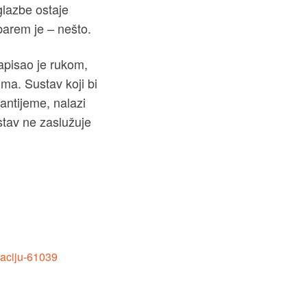
glazbe ostaje
barem je – nešto.
napisao je rukom,
ma. Sustav koji bi
antijeme, nalazi
stav ne zaslužuje
izaciju-61039