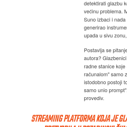
detektirati glazbu k
većinu problema. M
Suno izbaci i nada s
generirao instrumen
upada u sivu zonu, 
Postavlja se pitanje
autora? Glazbenici 
radne stanice koje 
računalom" samo za
istodobno postoji t
samo unio prompt". 
provediv.
STREAMING PLATFORMA KOJA JE GL