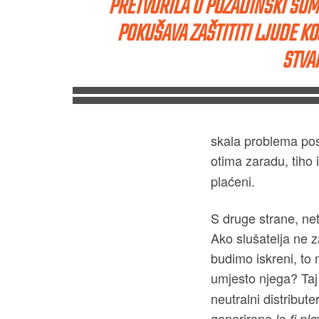
PRETVORILA U POZADINSKI ŠUM
POKUŠAVA ZAŠTITITI LJUDE KO
STVA
skala problema pos
otima zaradu, tiho 
plaćeni.
S druge strane, netk
Ako slušatelja ne z
budimo iskreni, to 
umjesto njega? Taj 
neutralni distribute
generirane
lo-fi pla