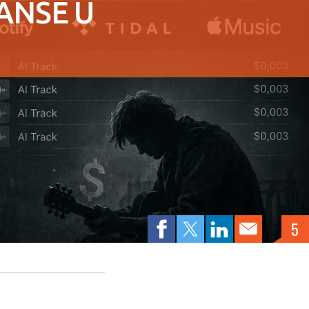
ŠANSE U
5