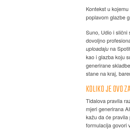
Kontekst u kojemu 
poplavom glazbe ge
Suno, Udio i slični
dovoljno profesiona
na Spotif
uploadaju
kao i glazba koju s
generirane skladbe
stane na kraj, barem
KOLIKO JE OVO Z
Tidalova pravila raz
mjeri generirana A
kažu da će pravila 
formulacija govori