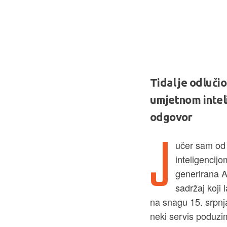
Tidal je odluči
umjetnom inteli
odgovor
J
učer sam od 
inteligencijo
generirana A
sadržaj koji 
na snagu 15. srpnj
neki servis poduzi