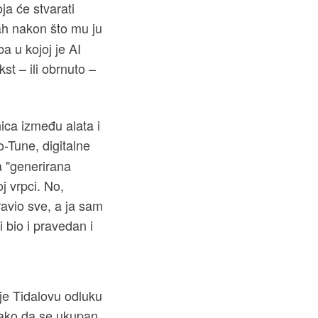
ja će stvarati
h nakon što mu ju
a u kojoj je AI
st – ili obrnuto –
anica između alata i
o-Tune, digitalne
a "generirana
j vrpci. No,
ravio sve, a ja sam
 bio i pravedan i
 je Tidalovu odluku
tako da se ukupan