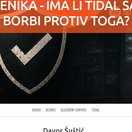
NIKA - IMA LI TIDAL 
BORBI PROTIV TOGA?
AUDIO
BIZNIS
GLAZBENI SERVISI
TIDAL
Davor Šuštić