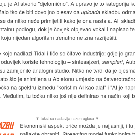
oju je AI stvorio "djelomično". A upravo je to kategorija ko
alo tko će biti dovoljno blesav da
skladbu odma
uploada
e da nitko neće primijetiti kako je ona nastala. Ali skladb
talnu podlogu, dok je čovjek otpjevao vokal i napisao tek
koju nijedan algoritam trenutno ne zna razriješiti.
 koje nadilazi Tidal i tiče se čitave industrije: gdje je gr
oduvijek koriste tehnologiju – sintesajzeri,
, Aut
sampleri
su zamijenile analogni studio. Nitko ne tvrdi da je pjesm
to što je snimljena u Abletonu umjesto na četverotračno
očka na spektru između "koristim AI kao alat" i "AI je nap
Međutim, tu točku nitko još nije definirao na način koji bi
AZBU
Ekonomski aspekt priče možda je najjasniji, i tu
najlakše obraniti.
model funkcionira 
Streaming