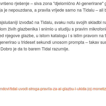
avršeno rješenje – siva zona "djelomično AI-generirane" 
ja je nepouzdana, a pravila vrijede samo na Tidalu – ali 
jslušaniji izvođač na Tidalu, svaku notu svojih skladbi 
m živih glazbenika i snimio u studiju s pravim mikrofoni
d njegove glazbe, u istom katalogu i s istim pravom na t
 generirao u trideset sekundi unosom prompta – takav su
 Dobro je da to barem Tidal razumije.
endovi/tidal-uvodi-stroga-pravila-za-ai-glazbu-i-ukida-joj-monet