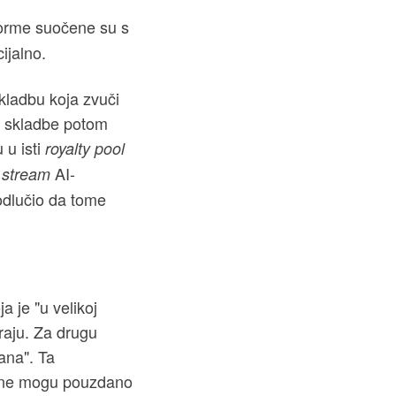
orme suočene su s
ijalno.
kladbu koja zvuči
se skladbe potom
 u isti
royalty pool
i
AI-
stream
odlučio da tome
a je "u velikoj
raju. Za drugu
ana". Ta
no ne mogu pouzdano