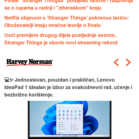
Finale "Stranger Thingsa" podijelilo fanove - raspravlja
se o rupama u radnji i "ziheraškom" kraju
Netflix objavom o 'Stranger Things' pokrenuo lavinu:
Obožavatelji imaju mračne teorije o finalu
Uoči premijere drugog dijela posljednje sezone,
Stranger Things je oborio novi streaming rekord
💻✨ Jednostavan, pouzdan i praktičan, Lenovo
IdeaPad 1 idealan je izbor za svakodnevni rad, učenje i
bezbrižno korištenje.