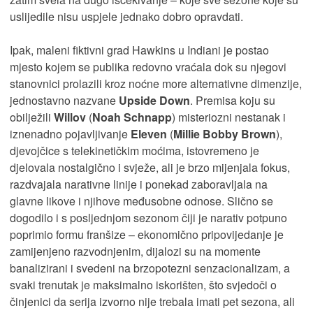
uslijedile nisu uspjele jednako dobro opravdati.
Ipak, maleni fiktivni grad Hawkins u Indiani je postao
mjesto kojem se publika redovno vraćala dok su njegovi
stanovnici prolazili kroz noćne more alternativne dimenzije,
jednostavno nazvane
Upside Down
. Premisa koju su
obilježili
Willov
(
Noah Schnapp
) misteriozni nestanak i
iznenadno pojavljivanje
Eleven
(
Millie Bobby Brown
),
djevojčice s telekinetičkim moćima, istovremeno je
djelovala nostalgično i svježe, ali je brzo mijenjala fokus,
razdvajala narativne linije i ponekad zaboravljala na
glavne likove i njihove međusobne odnose. Slično se
dogodilo i s posljednjom sezonom čiji je narativ potpuno
poprimio formu franšize – ekonomično pripovijedanje je
zamijenjeno razvodnjenim, dijalozi su na momente
banalizirani i svedeni na brzopotezni senzacionalizam, a
svaki trenutak je maksimalno iskorišten, što svjedoči o
činjenici da serija izvorno nije trebala imati pet sezona, ali