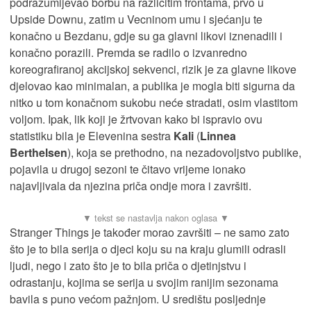
podrazumijevao borbu na različitim frontama, prvo u
Upside Downu, zatim u Vecninom umu i sjećanju te
konačno u Bezdanu, gdje su ga glavni likovi iznenadili i
konačno porazili. Premda se radilo o izvanredno
koreografiranoj akcijskoj sekvenci, rizik je za glavne likove
djelovao kao minimalan, a publika je mogla biti sigurna da
nitko u tom konačnom sukobu neće stradati, osim vlastitom
voljom. Ipak, lik koji je žrtvovan kako bi ispravio ovu
statistiku bila je Elevenina sestra
Kali
(
Linnea
Berthelsen
), koja se prethodno, na nezadovoljstvo publike,
pojavila u drugoj sezoni te čitavo vrijeme ionako
najavljivala da njezina priča ondje mora i završiti.
Stranger Things je također morao završiti – ne samo zato
što je to bila serija o djeci koju su na kraju glumili odrasli
ljudi, nego i zato što je to bila priča o djetinjstvu i
odrastanju, kojima se serija u svojim ranijim sezonama
bavila s puno većom pažnjom. U središtu posljednje