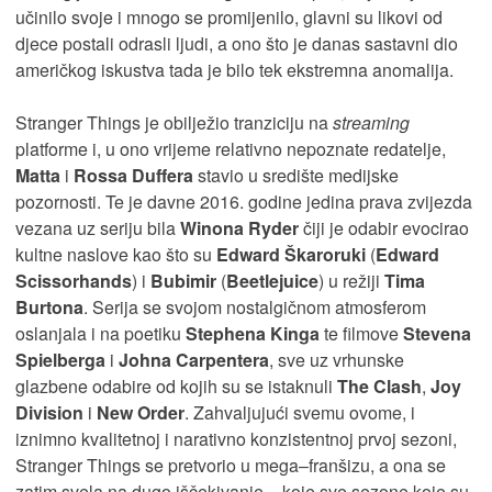
učinilo svoje i mnogo se promijenilo, glavni su likovi od
djece postali odrasli ljudi, a ono što je danas sastavni dio
američkog iskustva tada je bilo tek ekstremna anomalija.
Stranger Things je obilježio tranziciju na
streaming
platforme i, u ono vrijeme relativno nepoznate redatelje,
Matta
i
Rossa Duffera
stavio u
središte medijske
pozornosti. Te je davne 2016. godine jedina prava zvijezda
vezana uz seriju bila
Winona Ryder
čiji je odabir evocirao
kultne naslove kao što su
Edward Škaroruki
(
Edward
Scissorhands
) i
Bubimir
(
Beetlejuice
) u režiji
Tima
Burtona
. Serija se svojom nostalgičnom atmosferom
oslanjala i na poetiku
Stephena Kinga
te filmove
Stevena
Spielberga
i
Johna Carpentera
, sve uz vrhunske
glazbene odabire od kojih su se istaknuli
The Clash
,
Joy
Division
i
New Order
. Zahvaljujući svemu ovome, i
iznimno kvalitetnoj i narativno konzistentnoj prvoj sezoni,
Stranger Things se pretvorio u mega–franšizu, a ona se
zatim svela na dugo iščekivanje – koje sve sezone koje su