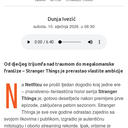
Dunja Ivezić
subota, 10. siječnja 2026. u 06:30
Od dječjeg trijumfa nad traumom do megalomanske
franšize – Stranger Things je prerastao vlastite ambicije
N
a
Netflixu
se prošli tjedan dogodio kraj jedne ere
– znanstveno–fantastična horor serija
Stranger
Things
je, gotovo desetljeće nakon premijere prve
epizode, zaključena petom sezonom. Stranger
Things je sve ove godine odrastao zajedno sa
svojom likovima i publikom, izgradio je autentičnu
mitologiju i oborio
streaming
rekorde. Ipak, vrijeme je