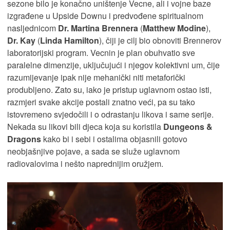
sezone bilo je konačno uništenje Vecne, ali i vojne baze
izgrađene u Upside Downu i predvođene spiritualnom
nasljednicom
Dr. Martina Brennera
(
Matthew Modine
),
Dr. Kay
(
Linda Hamilton
), čiji je cilj bio obnoviti Brennerov
laboratorijski program. Vecnin je plan obuhvatio sve
paralelne dimenzije, uključujući i njegov kolektivni um, čije
razumijevanje ipak nije mehanički niti metaforički
produbljeno. Zato su, iako je pristup uglavnom ostao isti,
razmjeri svake akcije postali znatno veći, pa su tako
istovremeno svjedočili i o odrastanju likova i same serije.
Nekada su likovi bili djeca koja su koristila
Dungeons &
Dragons
kako bi i sebi i ostalima objasnili gotovo
neobjašnjive pojave, a sada se služe uglavnom
radiovalovima i nešto naprednijim oružjem.