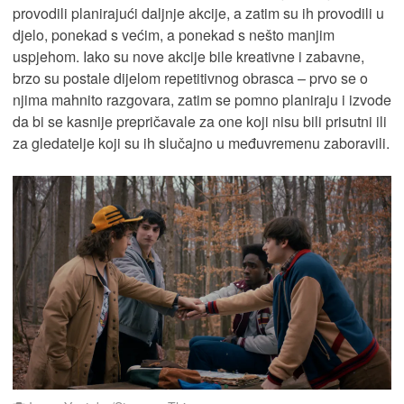
provodili planirajući daljnje akcije, a zatim su ih provodili u
djelo, ponekad s većim, a ponekad s nešto manjim
uspjehom. Iako su nove akcije bile kreativne i zabavne,
brzo su postale dijelom repetitivnog obrasca – prvo se o
njima mahnito razgovara, zatim se pomno planiraju i izvode
da bi se kasnije prepričavale za one koji nisu bili prisutni ili
za gledatelje koji su ih slučajno u međuvremenu zaboravili.