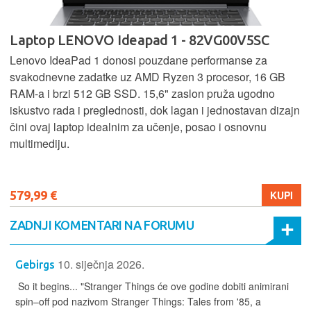
Laptop LENOVO Ideapad 1 - 82VG00V5SC
Lenovo IdeaPad 1 donosi pouzdane performanse za
svakodnevne zadatke uz AMD Ryzen 3 procesor, 16 GB
RAM-a i brzi 512 GB SSD. 15,6" zaslon pruža ugodno
iskustvo rada i preglednosti, dok lagan i jednostavan dizajn
čini ovaj laptop idealnim za učenje, posao i osnovnu
multimediju.
579,99 €
KUPI
ZADNJI KOMENTARI NA FORUMU
10. siječnja 2026.
Gebirgs
So it begins... "Stranger Things će ove godine dobiti animirani
spin–off pod nazivom Stranger Things: Tales from '85, a