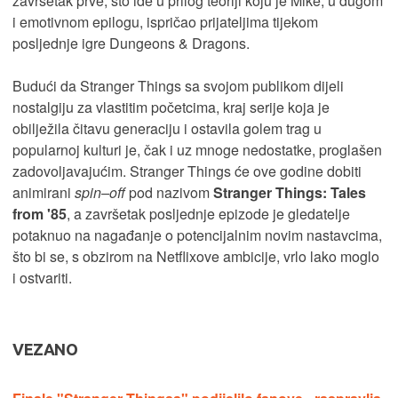
završetak prve, što ide u prilog teoriji koju je Mike, u dugom
i emotivnom epilogu, ispričao prijateljima tijekom
posljednje igre Dungeons & Dragons.
Budući da Stranger Things sa svojom publikom dijeli
nostalgiju za vlastitim početcima, kraj serije koja je
obilježila čitavu generaciju i ostavila golem trag u
popularnoj kulturi je, čak i uz mnoge nedostatke, proglašen
zadovoljavajućim. Stranger Things će ove godine dobiti
animirani
spin–off
pod nazivom
Stranger Things: Tales
from '85
, a završetak posljednje epizode je gledatelje
potaknuo na nagađanje o potencijalnim novim nastavcima,
što bi se, s obzirom na Netflixove ambicije, vrlo lako moglo
i ostvariti.
VEZANO