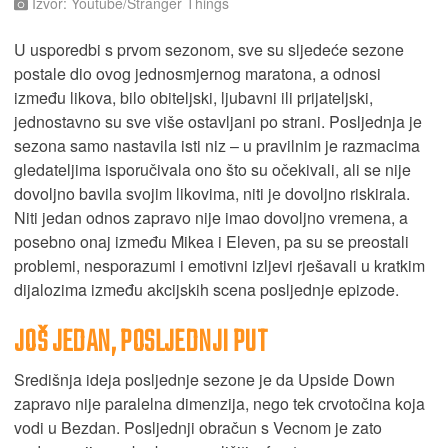
Izvor: Youtube/Stranger Things
U usporedbi s prvom sezonom, sve su sljedeće sezone
postale dio ovog jednosmjernog maratona, a odnosi
između likova, bilo obiteljski, ljubavni ili prijateljski,
jednostavno su sve više ostavljani po strani. Posljednja je
sezona samo nastavila isti niz – u pravilnim je razmacima
gledateljima isporučivala ono što su očekivali, ali se nije
dovoljno bavila svojim likovima, niti je dovoljno riskirala.
Niti jedan odnos zapravo nije imao dovoljno vremena, a
posebno onaj između Mikea i Eleven, pa su se preostali
problemi, nesporazumi i emotivni izljevi rješavali u kratkim
dijalozima između akcijskih scena posljednje epizode.
JOŠ
JEDAN
,
POSLJEDNJI
PUT
Središnja ideja posljednje sezone je da Upside Down
zapravo nije paralelna dimenzija, nego tek crvotočina koja
vodi u Bezdan. Posljednji obračun s Vecnom je zato