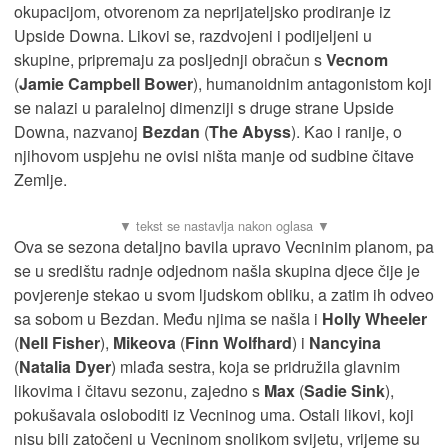
okupacijom, otvorenom za neprijateljsko prodiranje iz
Upside Downa. Likovi se, razdvojeni i podijeljeni u
skupine, pripremaju za posljednji obračun s
Vecnom
(
Jamie Campbell Bower
), humanoidnim antagonistom koji
se nalazi u paralelnoj dimenziji s druge strane Upside
Downa, nazvanoj
Bezdan
(
The Abyss
). Kao i ranije, o
njihovom uspjehu ne ovisi ništa manje od sudbine čitave
Zemlje.
Ova se sezona detaljno bavila upravo Vecninim planom, pa
se u središtu radnje odjednom našla skupina djece čije je
povjerenje stekao u svom ljudskom obliku, a zatim ih odveo
sa sobom u Bezdan. Među njima se našla i
Holly
Wheeler
(
Nell Fisher
),
Mikeova
(
Finn Wolfhard
) i
Nancyina
(
Natalia Dyer
) mlađa sestra, koja se pridružila glavnim
likovima i čitavu sezonu, zajedno s
Max
(
Sadie Sink
),
pokušavala osloboditi iz Vecninog uma. Ostali likovi, koji
nisu bili zatočeni u Vecninom snolikom svijetu, vrijeme su