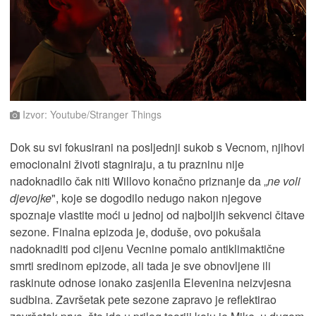
Izvor: Youtube/Stranger Things
Dok su svi fokusirani na posljednji sukob s Vecnom, njihovi
emocionalni životi stagniraju, a tu prazninu nije
nadoknadilo čak niti Willovo konačno priznanje da „
ne voli
djevojke
", koje se dogodilo nedugo nakon njegove
spoznaje vlastite moći u jednoj od najboljih sekvenci čitave
sezone. Finalna epizoda je, doduše, ovo pokušala
nadoknaditi pod cijenu Vecnine pomalo antiklimaktične
smrti sredinom epizode, ali tada je sve obnovljene ili
raskinute odnose ionako zasjenila Elevenina neizvjesna
sudbina. Završetak pete sezone zapravo je reflektirao