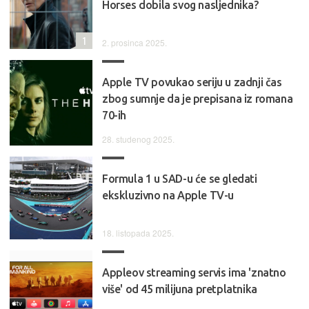
Horses dobila svog nasljednika?
1
2. prosinca 2025.
Apple TV povukao seriju u zadnji čas
zbog sumnje da je prepisana iz romana
70-ih
28. studenog 2025.
Formula 1 u SAD-u će se gledati
ekskluzivno na Apple TV-u
18. listopada 2025.
Appleov streaming servis ima 'znatno
više' od 45 milijuna pretplatnika