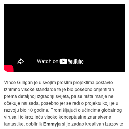
Vince Gilligan je u svojim prošlim projektima postavio
iznimno visoke standarde te je bio posebno orijentiran
prema detaljnoj izgradnji svijeta, pa se ništa manje ne
očekuje niti sada, posebno jer se radi o projektu koji je u
razvoju bio 10 godina. Promišljajući o učincima globalnog
virusa i to kroz leću visoko konceptualne znanstvene
fantastike, dobitnik
Emmyja
si je zadao kreativan izazov te