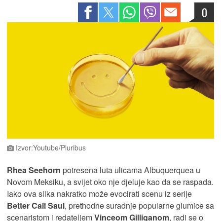
0
Izvor:Youtube/Pluribus
Rhea Seehorn
potresena luta ulicama Albuquerquea u
Novom Meksiku, a svijet oko nje djeluje kao da se raspada.
Iako ova slika nakratko može evocirati scenu iz serije
Better Call Saul
, prethodne suradnje popularne glumice sa
scenaristom i redateljem
Vinceom Gilliganom
, radi se o