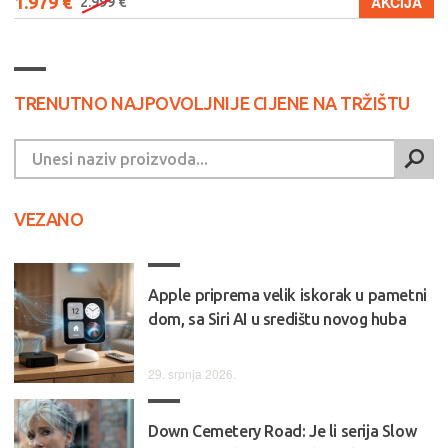
1.979 €
AKCIJA
2.999 €
TRENUTNO NAJPOVOLJNIJE CIJENE NA TRŽIŠTU
VEZANO
Apple priprema velik iskorak u pametni
dom, sa Siri AI u središtu novog huba
29. srpnja 2026.
Down Cemetery Road: Je li serija Slow