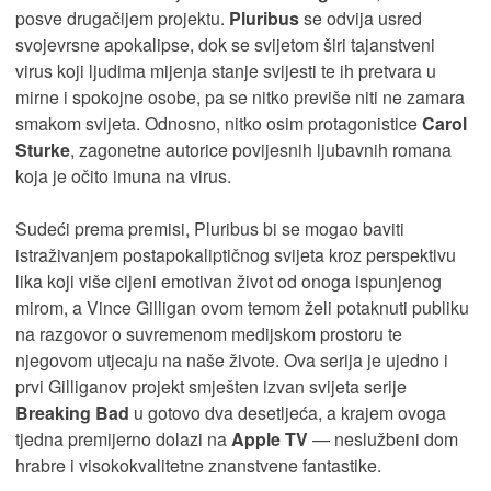
posve drugačijem projektu.
Pluribus
se odvija usred
svojevrsne apokalipse, dok se svijetom širi tajanstveni
virus koji ljudima mijenja stanje svijesti te ih pretvara u
mirne i spokojne osobe, pa se nitko previše niti ne zamara
smakom svijeta. Odnosno, nitko osim protagonistice
Carol
Sturke
, zagonetne autorice povijesnih ljubavnih romana
koja je očito imuna na virus.
Sudeći prema premisi, Pluribus bi se mogao baviti
istraživanjem postapokaliptičnog svijeta kroz perspektivu
lika koji više cijeni emotivan život od onoga ispunjenog
mirom, a Vince Gilligan ovom temom želi potaknuti publiku
na razgovor o suvremenom medijskom prostoru te
njegovom utjecaju na naše živote. Ova serija je ujedno i
prvi Gilliganov projekt smješten izvan svijeta serije
Breaking Bad
u gotovo dva desetljeća, a krajem ovoga
tjedna premijerno dolazi na
Apple TV
— neslužbeni dom
hrabre i visokokvalitetne znanstvene fantastike.