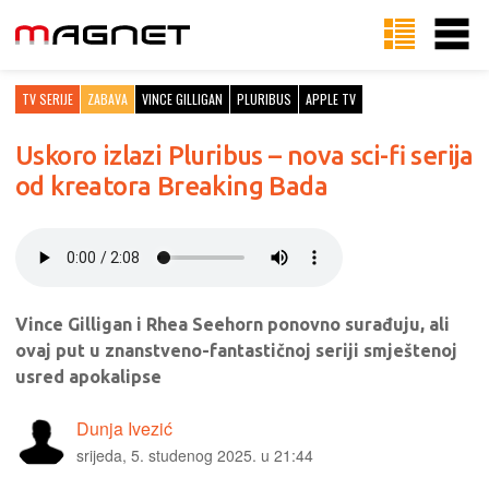
TV SERIJE
ZABAVA
VINCE GILLIGAN
PLURIBUS
APPLE TV
Uskoro izlazi Pluribus – nova sci-fi serija
od kreatora Breaking Bada
Vince Gilligan i Rhea Seehorn ponovno surađuju, ali
ovaj put u znanstveno-fantastičnoj seriji smještenoj
usred apokalipse
Dunja Ivezić
srijeda, 5. studenog 2025. u 21:44