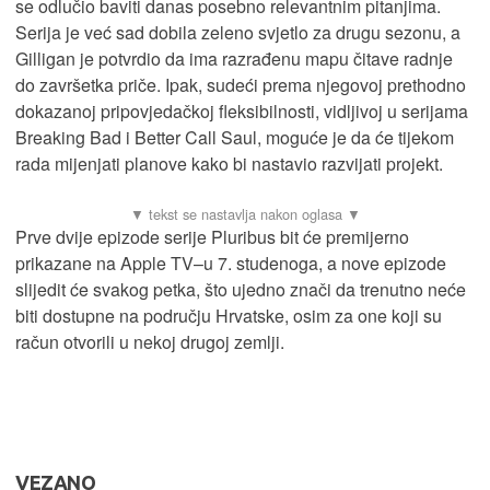
se odlučio baviti danas posebno relevantnim pitanjima.
Serija je već sad dobila zeleno svjetlo za drugu sezonu, a
Gilligan je potvrdio da ima razrađenu mapu čitave radnje
do završetka priče. Ipak, sudeći prema njegovoj prethodno
dokazanoj pripovjedačkoj fleksibilnosti, vidljivoj u serijama
Breaking Bad i Better Call Saul, moguće je da će tijekom
rada mijenjati planove kako bi nastavio razvijati projekt.
Prve dvije epizode serije Pluribus bit će premijerno
prikazane na Apple TV–u 7. studenoga, a nove epizode
slijedit će svakog petka, što ujedno znači da trenutno neće
biti dostupne na području Hrvatske, osim za one koji su
račun otvorili u nekoj drugoj zemlji.
VEZANO