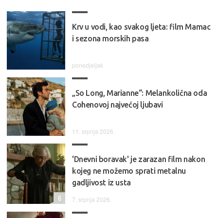
Krv u vodi, kao svakog ljeta: film Mamac
i sezona morskih pasa
ponedjeljak
„So Long, Marianne“: Melankolična oda
Cohenovoj najvećoj ljubavi
11. srpnja 2026.
'Dnevni boravak' je zarazan film nakon
kojeg ne možemo sprati metalnu
gadljivost iz usta
6
7. srpnja 2026.