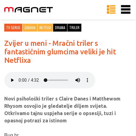
TV SERIJE
ZABAVA
NETFLIX
DRAMA
TRILER
Zvijer u meni - Mračni triler s
fantastičnim glumcima veliki je hit
Netflixa
Novi psihološki triler s Claire Danes i Matthewom
Rhysom osvojio je gledatelje diljem svijeta.
Otkrivamo tajnu uspjeha serije o opsesiji, tuzi i
opasnoj potrazi za istinom
Bug.hr