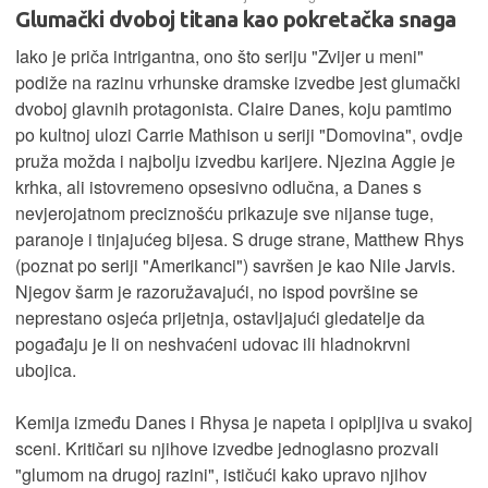
Glumački dvoboj titana kao pokretačka snaga
Iako je priča intrigantna, ono što seriju "Zvijer u meni"
podiže na razinu vrhunske dramske izvedbe jest glumački
dvoboj glavnih protagonista. Claire Danes, koju pamtimo
po kultnoj ulozi Carrie Mathison u seriji "Domovina", ovdje
pruža možda i najbolju izvedbu karijere. Njezina Aggie je
krhka, ali istovremeno opsesivno odlučna, a Danes s
nevjerojatnom preciznošću prikazuje sve nijanse tuge,
paranoje i tinjajućeg bijesa. S druge strane, Matthew Rhys
(poznat po seriji "Amerikanci") savršen je kao Nile Jarvis.
Njegov šarm je razoružavajući, no ispod površine se
neprestano osjeća prijetnja, ostavljajući gledatelje da
pogađaju je li on neshvaćeni udovac ili hladnokrvni
ubojica.
Kemija između Danes i Rhysa je napeta i opipljiva u svakoj
sceni. Kritičari su njihove izvedbe jednoglasno prozvali
"glumom na drugoj razini", ističući kako upravo njihov