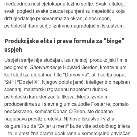
međuodnos nosi cjelokupnu težinu serije. Svaki dijalog,
svaki pogled i svaka pauza ispunjeni su napetošću koja
drži gledatelje prikovanima za ekran, čineći spori,
psihološki ritam serije iznimno nagrađujućim iskustvom.
Produkcijska elita i prava formula za "binge"
uspjeh
Uspjeh serije nije slučajan. Iza nje stoji produkcijski tim s
pedigreom.
Showrunner
je Howard Gordon, kreativni um
koji stoji iza globalnog hita "Domovina", ali i serija poput
"24" i "Dosjei X". Njegov potpis jamči inteligentno napisan
scenarij, majstorski izgrađenu napetost i duboku
psihološku karakterizaciju likova. Među izvršnim
producentima su i slavna glumica Jodie Foster te, pomalo
neočekivano, komičar Conan O'Brien, što dodatno
naglašava prestiž projekta. Njihovo iskustvo i vizija
osigurali su da "Zvijer u meni" bude više od običnog trilera
– to je prestižna drama upakirana u komercijalno privlačan