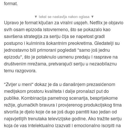
format.
Upravo je format ključan za viralni uspjeh. Netflix je objavio
svih osam epizoda istovremeno, što se pokazalo kao
savršena strategija za seriju čija se napetost gradi
postupno i kulminira šokantnim preokretima. Gledatelji su
jednostavno bili primorani pogledati "samo još jednu
epizodu", što je potaknulo usmenu predaju i rasprave na
društvenim mrežama, pretvarajući seriju u nezaobilaznu
temu razgovora.
"Zvijer u meni" dokaz je da u današnjem prezasićenom
medijskom prostoru kvaliteta i dalje pronalazi put do
publike. Kombinacija pametnog scenarija, besprijekorne
režije, glumačkih bravura i provjerenog produkcijskog tima
stvorila je djelo koje će se još dugo pamtiti kao jedan od
najsvjetlijih trenutaka televizijske godine. Ako tražite seriju
koja će vas intelektualno izazvati i emocionalno iscrpiti na