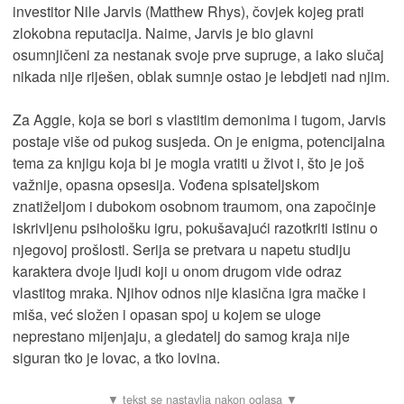
investitor Nile Jarvis (Matthew Rhys), čovjek kojeg prati
zlokobna reputacija. Naime, Jarvis je bio glavni
osumnjičeni za nestanak svoje prve supruge, a iako slučaj
nikada nije riješen, oblak sumnje ostao je lebdjeti nad njim.
Za Aggie, koja se bori s vlastitim demonima i tugom, Jarvis
postaje više od pukog susjeda. On je enigma, potencijalna
tema za knjigu koja bi je mogla vratiti u život i, što je još
važnije, opasna opsesija. Vođena spisateljskom
znatiželjom i dubokom osobnom traumom, ona započinje
iskrivljenu psihološku igru, pokušavajući razotkriti istinu o
njegovoj prošlosti. Serija se pretvara u napetu studiju
karaktera dvoje ljudi koji u onom drugom vide odraz
vlastitog mraka. Njihov odnos nije klasična igra mačke i
miša, već složen i opasan spoj u kojem se uloge
neprestano mijenjaju, a gledatelj do samog kraja nije
siguran tko je lovac, a tko lovina.