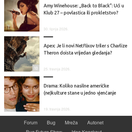
Amy Winehouse: „Back to Black“: Ući u
Klub 27 – povlastica ili prokletstvo?
30. lipnja 2026.
Apex: Je li novi Netflixov triler s Charlize
Theron doista vrijedan gledanja?
10
25. travnja 2026.
Drama: Koliko nasilne američke
(ne)kulture stane u jedno vjenčanje
19. travnja 2026.
Forum
Bug
Mreža
Autonet
Bug Future Show
Idea Knockout