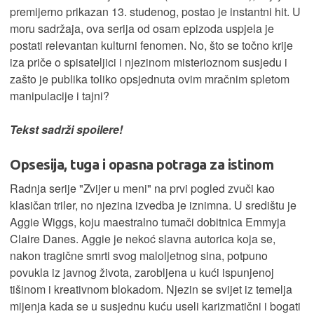
premijerno prikazan 13. studenog, postao je instantni hit. U
moru sadržaja, ova serija od osam epizoda uspjela je
postati relevantan kulturni fenomen. No, što se točno krije
iza priče o spisateljici i njezinom misterioznom susjedu i
zašto je publika toliko opsjednuta ovim mračnim spletom
manipulacije i tajni?
Tekst sadrži spoilere!
Opsesija, tuga i opasna potraga za istinom
Radnja serije "Zvijer u meni" na prvi pogled zvuči kao
klasičan triler, no njezina izvedba je iznimna. U središtu je
Aggie Wiggs, koju maestralno tumači dobitnica Emmyja
Claire Danes. Aggie je nekoć slavna autorica koja se,
nakon tragične smrti svog maloljetnog sina, potpuno
povukla iz javnog života, zarobljena u kući ispunjenoj
tišinom i kreativnom blokadom. Njezin se svijet iz temelja
mijenja kada se u susjednu kuću useli karizmatični i bogati