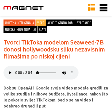
UMJETNA INTELIGENCIJA
VIDEO
AI VIDEO GENERATORI
BYTEDANCE
FILMSKA INDUSTRIJA
AI
ALATI
Tvorci TikToka modelom Seaweed-7B
donosi hollywoodsku sliku nezavisnim
filmašima po niskoj cijeni
Dok su OpenAI i Google svoje video modele gradili za
velike studije i njihove budžete, ByteDance, nakon što
je pokorio svijet TikTokom, bacio se na video i
odabrao drugačiji put