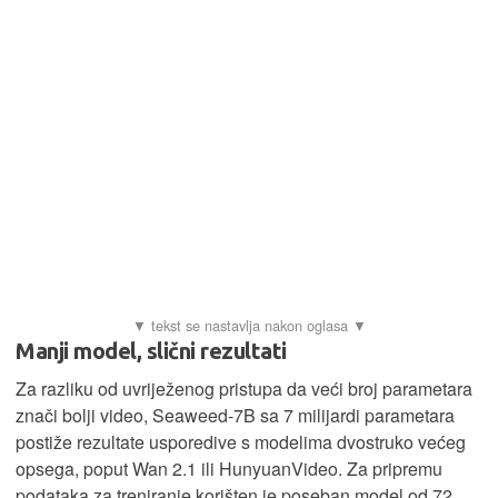
Manji model, slični rezultati
Za razliku od uvriježenog pristupa da veći broj parametara
znači bolji video, Seaweed-7B sa 7 milijardi parametara
postiže rezultate usporedive s modelima dvostruko većeg
opsega, poput Wan 2.1 ili HunyuanVideo. Za pripremu
podataka za treniranje korišten je poseban model od 72