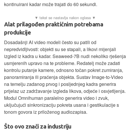
kontinuirani kadar može trajati do 60 sekundi.
Alat prilagođen praktičnim potrebama
produkcije
Dosadašnji AI video modeli često su patili od
nepredvidljivosti: objekti su se stapali, a likovi mijenjali
izgled iz kadra u kadar. Seaweed-7B nudi nekoliko rješenja
usmjerenih upravo na te probleme. Redatelj može zadati
kontrolu putanje kamere, odnosno točan pokret zumiranja,
panoramiranja ili praćenja objekta. Sustav Image-to-Video
na temelju zadanog prvog i posljednjeg kadra generira
prijelaz uz zadržavanje izgleda likova, odjeće i osvjetljenja.
Modul Omnihuman paralelno generira video i zvuk,
uključujući sinkronizaciju pokreta usana i gestikulacije s
tonom govora iz priloženog audiozapisa.
Što ovo znači za industriju