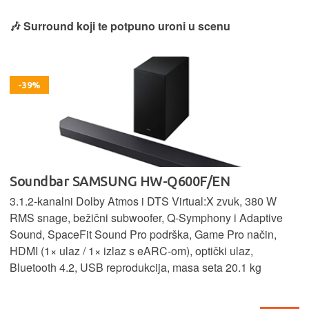
🎶 Surround koji te potpuno uroni u scenu
-39%
Soundbar SAMSUNG HW-Q600F/EN
3.1.2‑kanalni Dolby Atmos i DTS Virtual:X zvuk, 380 W
RMS snage, bežični subwoofer, Q‑Symphony i Adaptive
Sound, SpaceFit Sound Pro podrška, Game Pro način,
HDMI (1× ulaz / 1× izlaz s eARC‑om), optički ulaz,
Bluetooth 4.2, USB reprodukcija, masa seta 20.1 kg