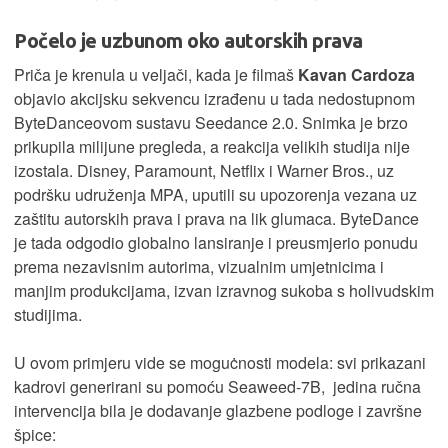
Počelo je uzbunom oko autorskih prava
Priča je krenula u veljači, kada je filmaš
Kavan Cardoza
objavio akcijsku sekvencu izrađenu u tada nedostupnom
ByteDanceovom sustavu Seedance 2.0. Snimka je brzo
prikupila milijune pregleda, a reakcija velikih studija nije
izostala. Disney, Paramount, Netflix i Warner Bros., uz
podršku udruženja MPA, uputili su upozorenja vezana uz
zaštitu autorskih prava i prava na lik glumaca. ByteDance
je tada odgodio globalno lansiranje i preusmjerio ponudu
prema nezavisnim autorima, vizualnim umjetnicima i
manjim produkcijama, izvan izravnog sukoba s holivudskim
studijima.
U ovom primjeru vide se moguċnosti modela: svi prikazani
kadrovi generirani su pomoću Seaweed-7B, jedina ručna
intervencija bila je dodavanje glazbene podloge i završne
špice: