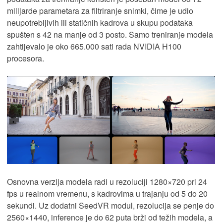
milijarde parametara za filtriranje snimki, čime je udio
neupotrebljivih ili statičnih kadrova u skupu podataka
spušten s 42 na manje od 3 posto. Samo treniranje modela
zahtijevalo je oko 665.000 sati rada NVIDIA H100
procesora.
Osnovna verzija modela radi u rezoluciji 1280×720 pri 24
fps u realnom vremenu, s kadrovima u trajanju od 5 do 20
sekundi. Uz dodatni SeedVR modul, rezolucija se penje do
2560×1440, inference je do 62 puta brži od težih modela, a