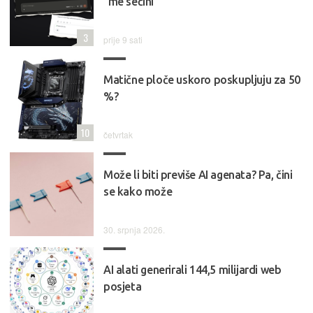
"me'sečini"
3
prije 9 sati
Matične ploče uskoro poskupljuju za 50
%?
10
četvrtak
Može li biti previše AI agenata? Pa, čini
se kako može
30. srpnja 2026.
AI alati generirali 144,5 milijardi web
posjeta