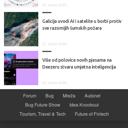
30. srpnja 2026.
Galicija uvodi AI i satelite u borbi protiv
sve razornijih šumskih požara
27. srpnja 2026.
Više od polovice novih pjesama na
Deezeru stvara umjetna inteligencija
23. srpnja 2026.
Forum
Bug
Mreža
Autonet
Bug Future Show
Idea Knockout
Tourism, Travel & Tech
Future of Fintech