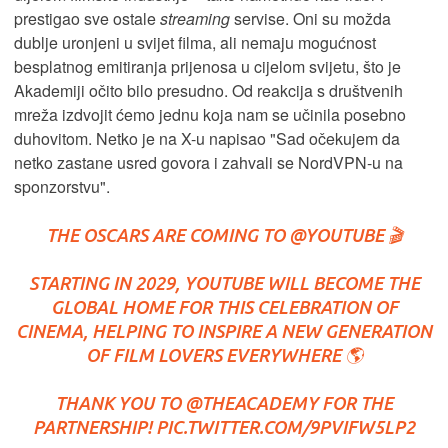
prestigao sve ostale
streaming
servise. Oni su možda
dublje uronjeni u svijet filma, ali nemaju mogućnost
besplatnog emitiranja prijenosa u cijelom svijetu, što je
Akademiji očito bilo presudno. Od reakcija s društvenih
mreža izdvojit ćemo jednu koja nam se učinila posebno
duhovitom. Netko je na X-u napisao "Sad očekujem da
netko zastane usred govora i zahvali se NordVPN-u na
sponzorstvu".
THE OSCARS ARE COMING TO
@YOUTUBE
🎬
STARTING IN 2029, YOUTUBE WILL BECOME THE
GLOBAL HOME FOR THIS CELEBRATION OF
CINEMA, HELPING TO INSPIRE A NEW GENERATION
OF FILM LOVERS EVERYWHERE 🌎
THANK YOU TO
@THEACADEMY
FOR THE
PARTNERSHIP!
PIC.TWITTER.COM/9PVIFW5LP2