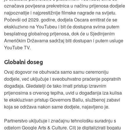
označava povijesna prekretnica u načinu prijenosa dodjele
najpoznatije i najprestižnije filmske nagrade na svijetu.
Počevši od 2029. godine, dodjela Oscara emitirat će se
ekskluzivno na YouTubeu i bit će dostupna svima putem
besplatnog globalnog prijenosa, dok će u Sjedinjenim
Američkim Državama sadržaj biti dostupan i putem usluge
YouTube TV.
Globalni doseg
Ovaj dogovor ne obuhvaća samo samu ceremoniju
dodjele, već uključuje i sveobuhvatno praćenje popratnih
događaja. Gledatelji će tako imati pristup izravnim
prijenosima s crvenog tepiha, uvid u događanja iza kulisa
te ekskluzivan pristup Governors Ballu, službenoj zabavi
koja se održava nakon same dodjele, najavljeno je.
Partnerstvo uključuje i značajnu tehnološku suradnju s
odjelom Google Arts & Culture. Cilj je digitalizirati bogatu