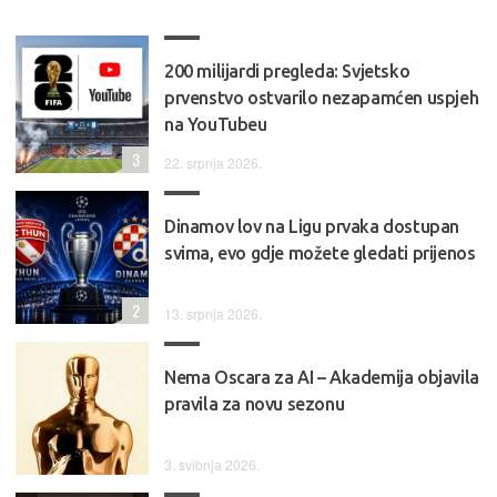
200 milijardi pregleda: Svjetsko
prvenstvo ostvarilo nezapamćen uspjeh
na YouTubeu
3
22. srpnja 2026.
Dinamov lov na Ligu prvaka dostupan
svima, evo gdje možete gledati prijenos
2
13. srpnja 2026.
Nema Oscara za AI – Akademija objavila
pravila za novu sezonu
3. svibnja 2026.