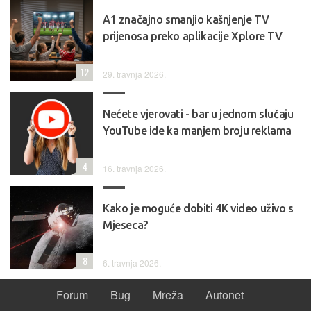
A1 značajno smanjio kašnjenje TV
prijenosa preko aplikacije Xplore TV
12
29. travnja 2026.
Nećete vjerovati - bar u jednom slučaju
YouTube ide ka manjem broju reklama
4
16. travnja 2026.
Kako je moguće dobiti 4K video uživo s
Mjeseca?
8
6. travnja 2026.
Forum
Bug
Mreža
Autonet