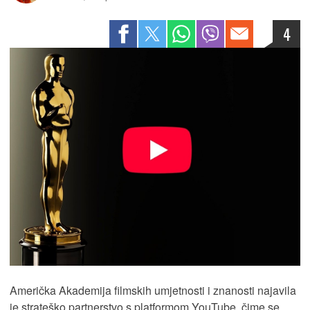
4
Američka Akademija filmskih umjetnosti i znanosti najavila
je strateško partnerstvo s platformom YouTube, čime se