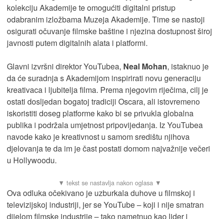
kolekciju Akademije te omogućiti digitalni pristup
odabranim izložbama Muzeja Akademije. Time se nastoji
osigurati očuvanje filmske baštine i njezina dostupnost široj
javnosti putem digitalnih alata i platformi.
Glavni izvršni direktor YouTubea,
Neal Mohan
, istaknuo je
da će suradnja s Akademijom inspirirati novu generaciju
kreativaca i ljubitelja filma. Prema njegovim riječima, cilj je
ostati dosljedan bogatoj tradiciji Oscara, ali istovremeno
iskoristiti doseg platforme kako bi se privukla globalna
publika i podržala umjetnost pripovijedanja. Iz YouTubea
navode kako je kreativnost u samom središtu njihova
djelovanja te da im je čast postati domom najvažnije večeri
u Hollywoodu.
Ova odluka očekivano je uzburkala duhove u filmskoj i
televizijskoj industriji, jer se YouTube – koji i nije smatran
dijelom filmske industrije – tako nametnuo kao lider i