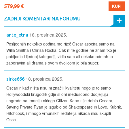
579,99 €
KUPI
ZADNJI KOMENTARI NA FORUMU
18. prosinca 2025.
ante_etna
Posljednjih nekoliko godina me riječ Oscar asocira samo na
Willa Smitha i Chrisa Rocka. Čak ni te godine ne znam tko je
pobijedio i ijednoj kategoriji, vidio sam ali nekako odmah to
zaboravim ali drama s ovom dvojicom je bila super.
18. prosinca 2025.
sirka666
Oscari nikad ništa nisu ni značili kvalitetu nego je to samo
Hollywoodski krugodrk gdje si oni međusobno dodjeljuju
nagrade na temelju ničega.Citizen Kane nije dobio Oscara,
Saving Private Ryan je izgubio od Shakespeare in Love, Kubrik,
Hitchcock, i mnogo vrhunskih redatelja nikada nisu skupili
Osca...