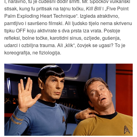
I, naravno, tu je čudesni dodir smrti. Mr. Spockov vulkanski
stisak, kung fu pritisak na tajnu točku,
Kill Bill
i „Five Point
Palm Exploding Heart Technique”. Izgleda atraktivno,
pamtljivo i savršeno filmski. Ali ljudsko tijelo nema skrivenu
tipku OFF koju aktivirate s dva prsta iza vrata. Postoje
refleksi, bolne točke, karotidni sinus, ozljede, gušenja,
udarci i ozbiljna trauma. Ali „klik”, čovjek se ugasi? To je
koreografija, ne fiziologija.