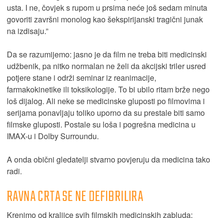
usta. I ne, čovjek s rupom u prsima neće još sedam minuta
govoriti završni monolog kao šekspirijanski tragični junak
na izdisaju.”
Da se razumijemo: jasno je da film ne treba biti medicinski
udžbenik, pa nitko normalan ne želi da akcijski triler usred
potjere stane i održi seminar iz reanimacije,
farmakokinetike ili toksikologije. To bi ubilo ritam brže nego
loš dijalog. Ali neke se medicinske gluposti po filmovima i
serijama ponavljaju toliko uporno da su prestale biti samo
filmske gluposti. Postale su loša i pogrešna medicina u
IMAX-u i Dolby Surroundu.
A onda obični gledatelji stvarno povjeruju da medicina tako
radi.
RAVNA CRTA SE NE DEFIBRILIRA
Krenimo od kraljice svih filmskih medicinskih zabluda: