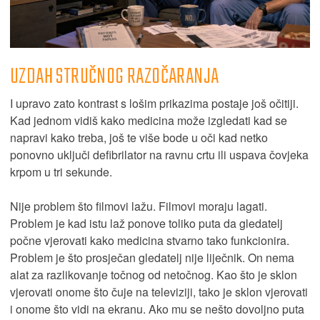
UZDAH STRUČNOG RAZOČARANJA
I upravo zato kontrast s lošim prikazima postaje još očitiji.
Kad jednom vidiš kako medicina može izgledati kad se
napravi kako treba, još te više bode u oči kad netko
ponovno uključi defibrilator na ravnu crtu ili uspava čovjeka
krpom u tri sekunde.
Nije problem što filmovi lažu. Filmovi moraju lagati.
Problem je kad istu laž ponove toliko puta da gledatelj
počne vjerovati kako medicina stvarno tako funkcionira.
Problem je što prosječan gledatelj nije liječnik. On nema
alat za razlikovanje točnog od netočnog. Kao što je sklon
vjerovati onome što čuje na televiziji, tako je sklon vjerovati
i onome što vidi na ekranu. Ako mu se nešto dovoljno puta