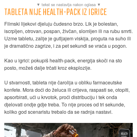
TABLETA NIJE HEALTH-PACK IZ IGRICE
Filmski lijekovi djeluju čudesno brzo. Lik je bolestan,
iscrpljen, otrovan, pospan, živčan, slomljen ili na rubu smrti.
Uzme tabletu, zalije je gutljajem viskija, proguta na suho ili
je dramatično zagrize, i za pet sekundi se vraća u pogon.
Kao u igrici: pokupiš health-pack, energija skoči na sto
posto, možeš dalje trčati kroz eksplozije.
U stvarnosti, tableta nije čarolija u obliku farmaceutske
konfete. Mora doći do želuca ili crijeva, raspasti se, otopiti,
apsorbirati, ući u krvotok, proći distribuciju i tek onda
djelovati ondje gdje treba. To nije proces od tri sekunde,
koliko god scenaristu trebalo da se radnja nastavi.