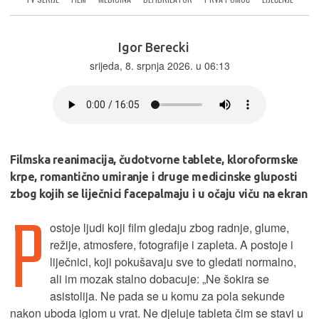
Igor Berecki
srijeda, 8. srpnja 2026. u 06:13
Filmska reanimacija, čudotvorne tablete, kloroformske
krpe, romantično umiranje i druge medicinske gluposti
zbog kojih se liječnici facepalmaju i u očaju viču na ekran
P
ostoje ljudi koji film gledaju zbog radnje, glume,
režije, atmosfere, fotografije i zapleta. A postoje i
liječnici, koji pokušavaju sve to gledati normalno,
ali im mozak stalno dobacuje: „Ne šokira se
asistolija. Ne pada se u komu za pola sekunde
nakon uboda iglom u vrat. Ne djeluje tableta čim se stavi u