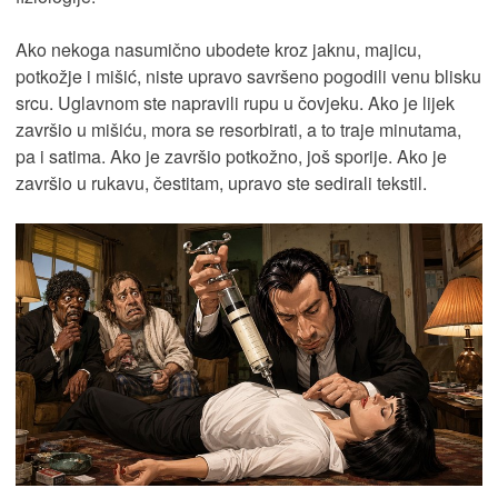
Ako nekoga nasumično ubodete kroz jaknu, majicu,
potkožje i mišić, niste upravo savršeno pogodili venu blisku
srcu. Uglavnom ste napravili rupu u čovjeku. Ako je lijek
završio u mišiću, mora se resorbirati, a to traje minutama,
pa i satima. Ako je završio potkožno, još sporije. Ako je
završio u rukavu, čestitam, upravo ste sedirali tekstil.