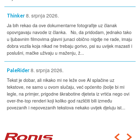
8. srpnja 2026.
Thinker
Ja bih rekao da ove dokumentarne fotografije uz članak
opovrgavaju navode iz članka. No, da pridodam, jednako tako
u ljubavnim filmovima glavni junaci obično nigdje ne rade, imaju
dobra vozila koja nikad ne trebaju gorivo, psi su uvijek mazasti i
poslušni, mačke uživaju u maženju, ž...
8. srpnja 2026.
PaleRider
Tekst je dobar, ali nikako mi ne leže ove AI splačine uz
tekstove, ne samo u ovom slučaju, već općenito (bolje bi mi
legle, na primjer, prigodne škrabotine djeteta iz vrtića nego ovi
over-the-top renderi koji koliko god različiti bili između
povezanih i nepovezanih tekstova nekako uvijek djeluju ist...