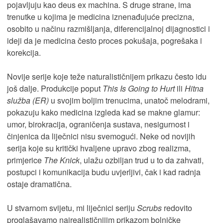
pojavljuju kao deus ex machina. S druge strane, ima
trenutke u kojima je medicina iznenađujuće precizna,
osobito u načinu razmišljanja, diferencijalnoj dijagnostici i
ideji da je medicina često proces pokušaja, pogrešaka i
korekcija.
Novije serije koje teže naturalističnijem prikazu često idu
još dalje. Produkcije poput
This Is Going to Hurt
ili
Hitna
služba (ER)
u svojim boljim trenucima, unatoč melodrami,
pokazuju kako medicina izgleda kad se makne glamur:
umor, birokracija, ograničenja sustava, nesigurnost i
činjenica da liječnici nisu svemogući. Neke od novijih
serija koje su kritički hvaljene upravo zbog realizma,
primjerice
The Knick
, ulažu ozbiljan trud u to da zahvati,
postupci i komunikacija budu uvjerljivi, čak i kad radnja
ostaje dramatična.
U stvarnom svijetu, mi liječnici seriju
Scrubs
redovito
proglašavamo najrealističnijim prikazom bolničke