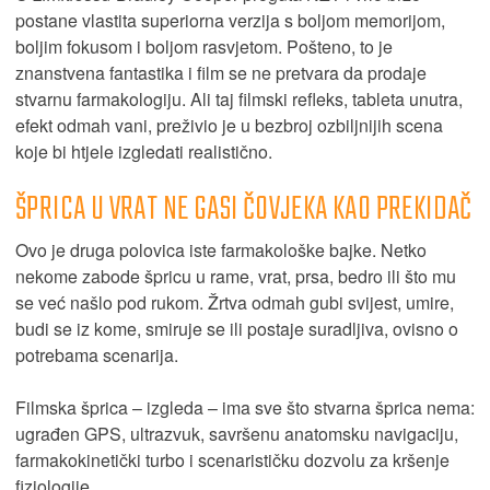
postane vlastita superiorna verzija s boljom memorijom,
boljim fokusom i boljom rasvjetom. Pošteno, to je
znanstvena fantastika i film se ne pretvara da prodaje
stvarnu farmakologiju. Ali taj filmski refleks, tableta unutra,
efekt odmah vani, preživio je u bezbroj ozbiljnijih scena
koje bi htjele izgledati realistično.
ŠPRICA U VRAT NE GASI ČOVJEKA KAO PREKIDAČ
Ovo je druga polovica iste farmakološke bajke. Netko
nekome zabode špricu u rame, vrat, prsa, bedro ili što mu
se već našlo pod rukom. Žrtva odmah gubi svijest, umire,
budi se iz kome, smiruje se ili postaje suradljiva, ovisno o
potrebama scenarija.
Filmska šprica – izgleda – ima sve što stvarna šprica nema:
ugrađen GPS, ultrazvuk, savršenu anatomsku navigaciju,
farmakokinetički turbo i scenarističku dozvolu za kršenje
fiziologije.