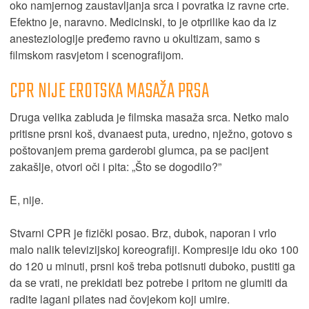
oko namjernog zaustavljanja srca i povratka iz ravne crte.
Efektno je, naravno. Medicinski, to je otprilike kao da iz
anesteziologije pređemo ravno u okultizam, samo s
filmskom rasvjetom i scenografijom.
CPR NIJE EROTSKA MASAŽA PRSA
Druga velika zabluda je filmska masaža srca. Netko malo
pritisne prsni koš, dvanaest puta, uredno, nježno, gotovo s
poštovanjem prema garderobi glumca, pa se pacijent
zakašlje, otvori oči i pita: „Što se dogodilo?”
E, nije.
Stvarni CPR je fizički posao. Brz, dubok, naporan i vrlo
malo nalik televizijskoj koreografiji. Kompresije idu oko 100
do 120 u minuti, prsni koš treba potisnuti duboko, pustiti ga
da se vrati, ne prekidati bez potrebe i pritom ne glumiti da
radite lagani pilates nad čovjekom koji umire.