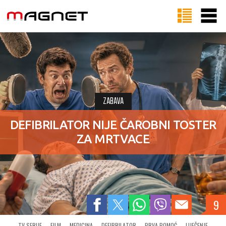
ZABAVA
DEFIBRILATOR NIJE ČAROBNI TOSTER
ZA MRTVACE
9
TV SERIJE
FILM
MEDICINA
DEFIBRILATOR
PRVA POMOĆ
LIJEČENJE