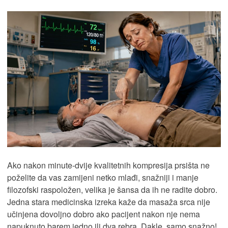
Ako nakon minute-dvije kvalitetnih kompresija prsišta ne
poželite da vas zamijeni netko mlađi, snažniji i manje
filozofski raspoložen, velika je šansa da ih ne radite dobro.
Jedna stara medicinska izreka kaže da masaža srca nije
učinjena dovoljno dobro ako pacijent nakon nje nema
napuknuto barem jedno ili dva rebra. Dakle, samo snažno!