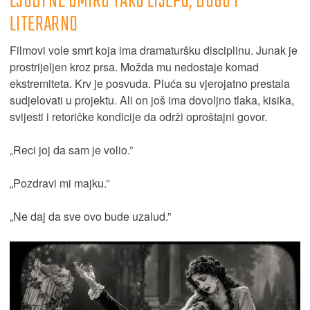
LJUDI NE UMIRU TAKO LIJEPO, DUGO I
LITERARNO
Filmovi vole smrt koja ima dramaturšku disciplinu. Junak je
prostrijeljen kroz prsa. Možda mu nedostaje komad
ekstremiteta. Krv je posvuda. Pluća su vjerojatno prestala
sudjelovati u projektu. Ali on još ima dovoljno tlaka, kisika,
svijesti i retoričke kondicije da održi oproštajni govor.
„Reci joj da sam je volio.”
„Pozdravi mi majku.”
„Ne daj da sve ovo bude uzalud.”