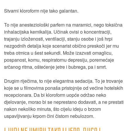
Stvarni kloroform nije tako galantan.
To nije anesteziološki parfem na maramici, nego toksična
inhalacijska kemikalija. Učinak ovisi o koncentraciji,
trajanju izloženosti, ventilaciji, stanju osobe i još hrpi
nezgodnih detalja koje scenarist obično preskoči jer mu
treba otmica u šest sekundi. Može izazvati omaglicu,
pospanost, komu, respiratornu depresiju, poremećaje
srčanog ritma, oštećenje jetre i bubrega, pa i smrt.
Drugim riječima, to nije elegantna sedacija. To je trovanje
koje se u filmovima ponaša pristojnije od većine hotelskih
recepcionara. Da bi kloroform uopće održao neko
djelovanje, morao bi se neprestano dodavati, a ne prestati
nakon nekoliko minuta, što cijelu ideju o brzom
uspavljivanju krpom čini čistom nebulozom.