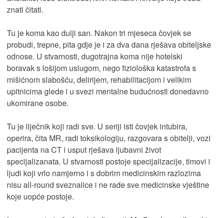
znati čitati.
Tu je koma kao dulji san. Nakon tri mjeseca čovjek se
probudi, trepne, pita gdje je i za dva dana rješava obiteljske
odnose. U stvarnosti, dugotrajna koma nije hotelski
boravak s lošijom uslugom, nego fiziološka katastrofa s
mišićnom slabošću, delirijem, rehabilitacijom i velikim
upitnicima glede i u svezi mentalne budućnosti donedavno
ukomirane osobe.
Tu je liječnik koji radi sve. U seriji isti čovjek intubira,
operira, čita MR, radi toksikologiju, razgovara s obitelji, vozi
pacijenta na CT i usput rješava ljubavni život
specijalizanata. U stvarnosti postoje specijalizacije, timovi i
ljudi koji vrlo namjerno i s dobrim medicinskim razlozima
nisu all-round sveznalice i ne rade sve medicinske vještine
koje uopće postoje.