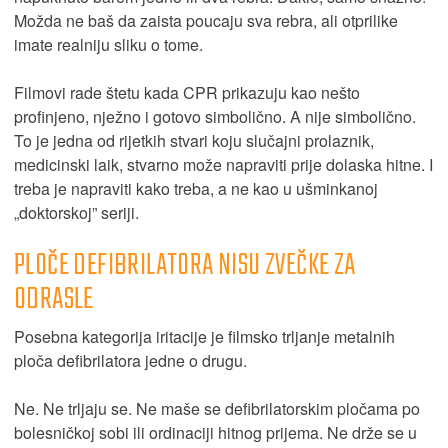
Možda ne baš da zaista poucaju sva rebra, ali otprilike
imate realniju sliku o tome.
Filmovi rade štetu kada CPR prikazuju kao nešto
profinjeno, nježno i gotovo simbolično. A nije simbolično.
To je jedna od rijetkih stvari koju slučajni prolaznik,
medicinski laik, stvarno može napraviti prije dolaska hitne. I
treba je napraviti kako treba, a ne kao u ušminkanoj
„doktorskoj” seriji.
PLOČE DEFIBRILATORA NISU ZVEČKE ZA
ODRASLE
Posebna kategorija iritacije je filmsko trljanje metalnih
ploča defibrilatora jedne o drugu.
Ne. Ne trljaju se. Ne maše se defibrilatorskim pločama po
bolesničkoj sobi ili ordinaciji hitnog prijema. Ne drže se u