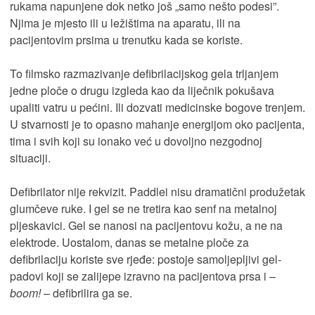
rukama napunjene dok netko još „samo nešto podesi”.
Njima je mjesto ili u ležištima na aparatu, ili na
pacijentovim prsima u trenutku kada se koriste.
To filmsko razmazivanje defibrilacijskog gela trljanjem
jedne ploče o drugu izgleda kao da liječnik pokušava
upaliti vatru u pećini. Ili dozvati medicinske bogove trenjem.
U stvarnosti je to opasno mahanje energijom oko pacijenta,
tima i svih koji su ionako već u dovoljno nezgodnoj
situaciji.
Defibrilator nije rekvizit. Paddlei nisu dramatični produžetak
glumčeve ruke. I gel se ne tretira kao senf na metalnoj
pljeskavici. Gel se nanosi na pacijentovu kožu, a ne na
elektrode. Uostalom, danas se metalne ploče za
defibrilaciju koriste sve rjeđe: postoje samoljepljivi gel-
padovi koji se zalijepe izravno na pacijentova prsa i –
boom!
– defibrilira ga se.