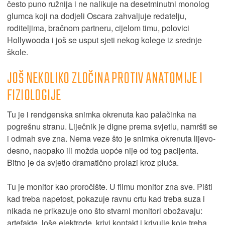
često puno ružnija i ne nalikuje na desetminutni monolog
glumca koji na dodjeli Oscara zahvaljuje redatelju,
roditeljima, bračnom partneru, cijelom timu, polovici
Hollywooda i još se usput sjeti nekog kolege iz srednje
škole.
JOŠ NEKOLIKO ZLOČINA PROTIV ANATOMIJE I
FIZIOLOGIJE
Tu je i rendgenska snimka okrenuta kao palačinka na
pogrešnu stranu. Liječnik je digne prema svjetlu, namršti se
i odmah sve zna. Nema veze što je snimka okrenuta lijevo-
desno, naopako ili možda uopće nije od tog pacijenta.
Bitno je da svjetlo dramatično prolazi kroz pluća.
Tu je monitor kao proročište. U filmu monitor zna sve. Pišti
kad treba napetost, pokazuje ravnu crtu kad treba suza i
nikada ne prikazuje ono što stvarni monitori obožavaju:
artefakte, loše elektrode, krivi kontakt i krivulje koje treba