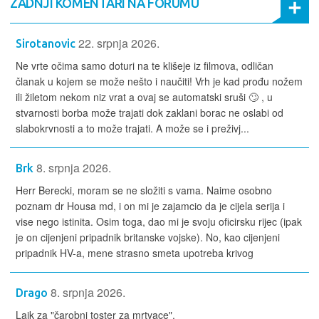
ZADNJI KOMENTARI NA FORUMU
22. srpnja 2026.
Sirotanovic
Ne vrte očima samo doturi na te klišeje iz filmova, odličan
članak u kojem se može nešto i naučiti! Vrh je kad prođu nožem
ili žiletom nekom niz vrat a ovaj se automatski sruši 🙄 , u
stvarnosti borba može trajati dok zaklani borac ne oslabi od
slabokrvnosti a to može trajati. A može se i preživj...
8. srpnja 2026.
Brk
Herr Berecki, moram se ne složiti s vama. Naime osobno
poznam dr Housa md, i on mi je zajamcio da je cijela serija i
vise nego istinita. Osim toga, dao mi je svoju oficirsku rijec (ipak
je on cijenjeni pripadnik britanske vojske). No, kao cijenjeni
pripadnik HV-a, mene strasno smeta upotreba krivog
8. srpnja 2026.
Drago
Lajk za "čarobni toster za mrtvace".