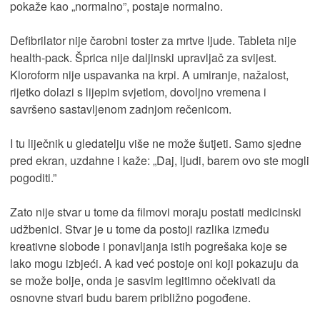
pokaže kao „normalno”, postaje normalno.
Defibrilator nije čarobni toster za mrtve ljude. Tableta nije
health-pack. Šprica nije daljinski upravljač za svijest.
Kloroform nije uspavanka na krpi. A umiranje, nažalost,
rijetko dolazi s lijepim svjetlom, dovoljno vremena i
savršeno sastavljenom zadnjom rečenicom.
I tu liječnik u gledatelju više ne može šutjeti. Samo sjedne
pred ekran, uzdahne i kaže: „Daj, ljudi, barem ovo ste mogli
pogoditi.”
Zato nije stvar u tome da filmovi moraju postati medicinski
udžbenici. Stvar je u tome da postoji razlika između
kreativne slobode i ponavljanja istih pogrešaka koje se
lako mogu izbjeći. A kad već postoje oni koji pokazuju da
se može bolje, onda je sasvim legitimno očekivati da
osnovne stvari budu barem približno pogođene.