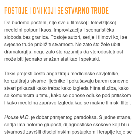
POSTOJE I ONI KOJI SE STVARNO TRUDE
Da budemo pošteni, nije sve u filmskoj i televizijskoj
medicini potpuni kaos, improvizacija i scenaristička
sloboda bez granica. Postoje autori, serije i filmovi koji se
svjesno trude približiti stvarnosti. Ne zato što žele ubiti
dramaturgiju, nego zato što razumiju da vjerodostojnost
može biti jednako snažan alat kao i spektakl.
Takvi projekti često angažiraju medicinske savjetnike,
konzultiraju stvarne liječnike i pokušavaju barem osnovne
stvari prikazati kako treba: kako izgleda hitna služba, kako
se komunicira u timu, kako se donose odluke pod pritiskom
i kako medicina zapravo izgleda kad se makne filmski filter.
House M.D.
je dobar primjer tog paradoksa. S jedne strane,
serija ima notorne gluposti, dijagnostičke skokove koji bi u
stvarnosti završili disciplinskim postupkom i terapije koje se