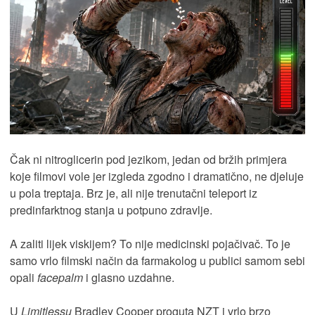
Čak ni nitroglicerin pod jezikom, jedan od bržih primjera
koje filmovi vole jer izgleda zgodno i dramatično, ne djeluje
u pola treptaja. Brz je, ali nije trenutačni teleport iz
predinfarktnog stanja u potpuno zdravlje.
A zaliti lijek viskijem? To nije medicinski pojačivač. To je
samo vrlo filmski način da farmakolog u publici samom sebi
opali
facepalm
i glasno uzdahne.
U
Limitlessu
Bradley Cooper proguta NZT i vrlo brzo