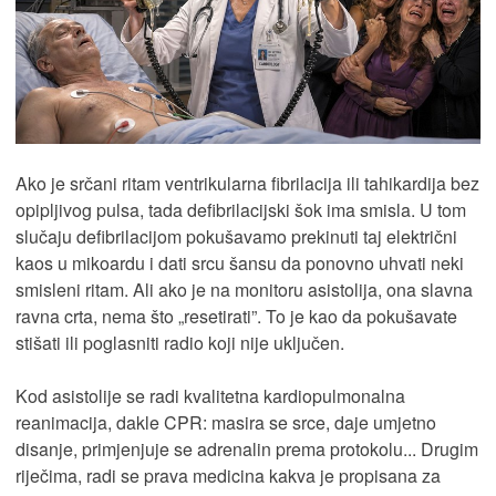
Ako je srčani ritam ventrikularna fibrilacija ili tahikardija bez
opipljivog pulsa, tada defibrilacijski šok ima smisla. U tom
slučaju defibrilacijom pokušavamo prekinuti taj električni
kaos u mikoardu i dati srcu šansu da ponovno uhvati neki
smisleni ritam. Ali ako je na monitoru asistolija, ona slavna
ravna crta, nema što „resetirati”. To je kao da pokušavate
stišati ili poglasniti radio koji nije uključen.
Kod asistolije se radi kvalitetna kardiopulmonalna
reanimacija, dakle CPR: masira se srce, daje umjetno
disanje, primjenjuje se adrenalin prema protokolu... Drugim
riječima, radi se prava medicina kakva je propisana za