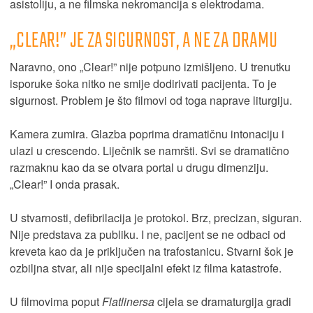
asistoliju, a ne filmska nekromancija s elektrodama.
„CLEAR!” JE ZA SIGURNOST, A NE ZA DRAMU
Naravno, ono „Clear!” nije potpuno izmišljeno. U trenutku
isporuke šoka nitko ne smije dodirivati pacijenta. To je
sigurnost. Problem je što filmovi od toga naprave liturgiju.
Kamera zumira. Glazba poprima dramatičnu intonaciju i
ulazi u crescendo. Liječnik se namršti. Svi se dramatično
razmaknu kao da se otvara portal u drugu dimenziju.
„Clear!” I onda prasak.
U stvarnosti, defibrilacija je protokol. Brz, precizan, siguran.
Nije predstava za publiku. I ne, pacijent se ne odbaci od
kreveta kao da je priključen na trafostanicu. Stvarni šok je
ozbiljna stvar, ali nije specijalni efekt iz filma katastrofe.
U filmovima poput
Flatlinersa
cijela se dramaturgija gradi