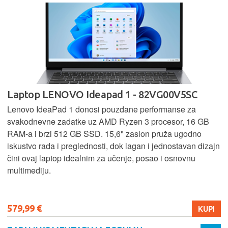
Laptop LENOVO Ideapad 1 - 82VG00V5SC
Lenovo IdeaPad 1 donosi pouzdane performanse za
svakodnevne zadatke uz AMD Ryzen 3 procesor, 16 GB
RAM-a i brzi 512 GB SSD. 15,6" zaslon pruža ugodno
iskustvo rada i preglednosti, dok lagan i jednostavan dizajn
čini ovaj laptop idealnim za učenje, posao i osnovnu
multimediju.
579,99 €
KUPI