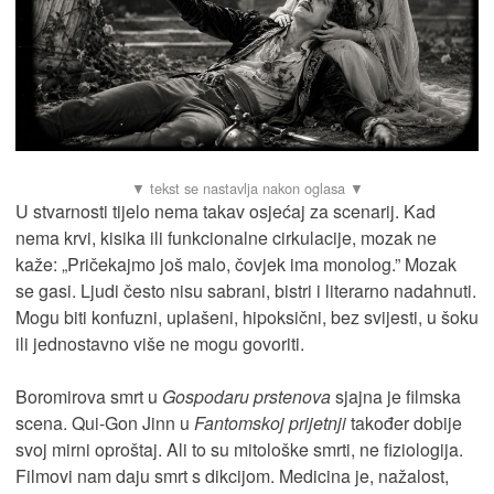
U stvarnosti tijelo nema takav osjećaj za scenarij. Kad
nema krvi, kisika ili funkcionalne cirkulacije, mozak ne
kaže: „Pričekajmo još malo, čovjek ima monolog.” Mozak
se gasi. Ljudi često nisu sabrani, bistri i literarno nadahnuti.
Mogu biti konfuzni, uplašeni, hipoksični, bez svijesti, u šoku
ili jednostavno više ne mogu govoriti.
Boromirova smrt u
Gospodaru prstenova
sjajna je filmska
scena. Qui-Gon Jinn u
Fantomskoj prijetnji
također dobije
svoj mirni oproštaj. Ali to su mitološke smrti, ne fiziologija.
Filmovi nam daju smrt s dikcijom. Medicina je, nažalost,