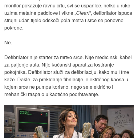
monitor pokazuje ravnu crtu, svi se uspaniče, netko u ruke
uzima metalne paddlove i vikne „
Clear!
”, defibrilator ispuca
strujni udar, tijelo odskoči pola metra i srce se ponovno
pokrene.
Ne.
Defibrilator nije starter za mrtvo srce. Nije medicinski kabel
za paljenje auta. Nije kućanski aparat za tostiranje
pokojnika. Defibrilator služi za defibrilaciju, kako mu i ime
kaže. Dakle, za prekidanje fibrilacije, električnog kaosa u
kojem srce ne pumpa korisno, nego se električno i
mehanički raspalo u kaotično podrhtavanje.