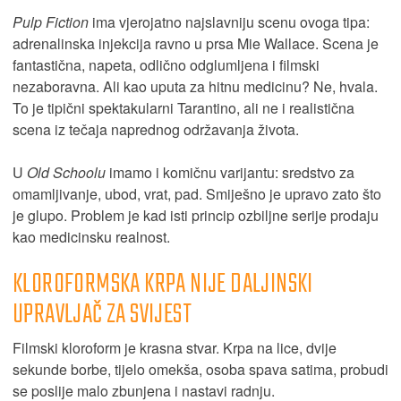
Pulp Fiction
ima vjerojatno najslavniju scenu ovoga tipa:
adrenalinska injekcija ravno u prsa Mie Wallace. Scena je
fantastična, napeta, odlično odglumljena i filmski
nezaboravna. Ali kao uputa za hitnu medicinu? Ne, hvala.
To je tipični spektakularni Tarantino, ali ne i realistična
scena iz tečaja naprednog održavanja života.
U
Old Schoolu
imamo i komičnu varijantu: sredstvo za
omamljivanje, ubod, vrat, pad. Smiješno je upravo zato što
je glupo. Problem je kad isti princip ozbiljne serije prodaju
kao medicinsku realnost.
KLOROFORMSKA KRPA NIJE DALJINSKI
UPRAVLJAČ ZA SVIJEST
Filmski kloroform je krasna stvar. Krpa na lice, dvije
sekunde borbe, tijelo omekša, osoba spava satima, probudi
se poslije malo zbunjena i nastavi radnju.