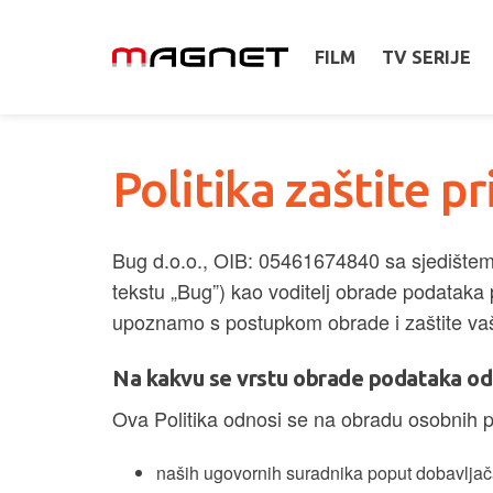
FILM
TV SERIJE
Politika zaštite p
Bug d.o.o., OIB: 05461674840 sa sjedištem
tekstu „Bug”) kao voditelj obrade podataka 
upoznamo s postupkom obrade i zaštite va
Na kakvu se vrstu obrade podataka odn
Ova Politika odnosi se na obradu osobnih 
naših ugovornih suradnika poput dobavljača,