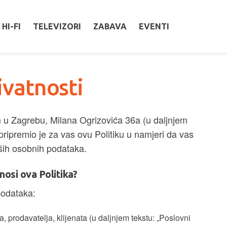
HI-FI
TELEVIZORI
ZABAVA
EVENTI
rivatnosti
 u Zagrebu, Milana Ogrizovića 36a (u daljnjem
pripremio je za vas ovu Politiku u namjeri da vas
ših osobnih podataka.
osi ova Politika?
podataka:
 prodavatelja, klijenata (u daljnjem tekstu: „Poslovni