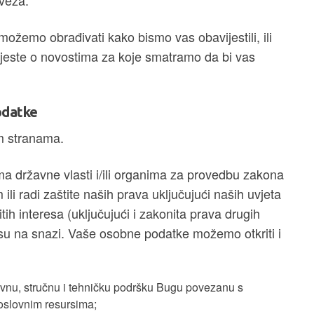
bveza.
ožemo obrađivati kako bismo vas obavijestili, ili
jeste o novostima za koje smatramo da bi vas
odatke
m stranama.
a državne vlasti i/ili organima za provedbu zakona
i radi zaštite naših prava uključujući naših uvjeta
tih interesa (uključujući i zakonita prava drugih
su na snazi. Vaše osobne podatke možemo otkriti i
tivnu, stručnu i tehničku podršku Bugu povezanu s
oslovnim resursima;