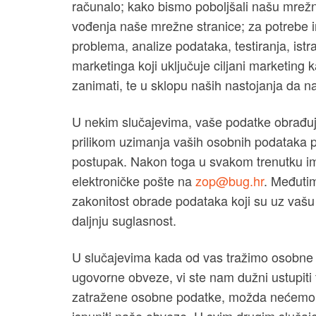
računalo; kako bismo poboljšali našu mrežnu
vođenja naše mrežne stranice; za potrebe i
problema, analize podataka, testiranja, istra
marketinga koji uključuje ciljani marketing
zanimati, te u sklopu naših nastojanja da 
U nekim slučajevima, vaše podatke obrađu
prilikom uzimanja vaših osobnih podataka po
postupak. Nakon toga u svakom trenutku im
elektroničke pošte na
zop@bug.hr
. Međutim
zakonitost obrade podataka koji su uz vašu 
daljnju suglasnost.
U slučajevima kada od vas tražimo osobne p
ugovorne obveze, vi ste nam dužni ustupiti
zatražene osobne podatke, možda nećemo bi