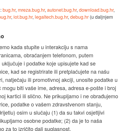
e:
bug.hr
,
mreza.bug.hr
,
autonet.bug.hr
,
download.bug.hr
,
bug.hr
,
iot.bug.hr
,
legaltech.bug.hr
,
debug.hr
(u daljnjem
mo
emo kada stupite u interakciju s nama
tranicama, obraćanjem telefonom, putem
o uključuje i podatke koje upisujete kad se
ice, kad se registrirate ili pretplaćujete na našu
, natječaju ili promotivnoj akciji, unosite podatke u
eč mogu biti vaše ime, adresa, adresa e-pošte i broj
noj kartici ili slično. Ne prikupljamo i ne obrađujemo
erice, podatke o vašem zdravstvenom stanju,
jetlu) osim u slučaju (1) da su takvi osjetljivi
rikupljamo osobne podatke; (2) da je to naša
 za to izričito dali suglasnost.