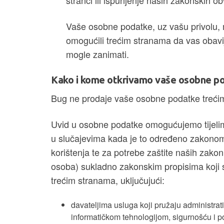
stranci ili ispunjenje naših zakonskih o
Vaše osobne podatke, uz vašu privolu, m
omogućili trećim stranama da vas obavi
mogle zanimati.
Kako i kome otkrivamo vaše osobne p
Bug ne prodaje vaše osobne podatke treći
Uvid u osobne podatke omogućujemo tijelim
u slučajevima kada je to određeno zakonom il
korištenja te za potrebe zaštite naših zakoni
osoba) sukladno zakonskim propisima koji 
trećim stranama, uključujući:
davateljima usluga koji pružaju administra
informatičkom tehnologijom, sigurnošću i p