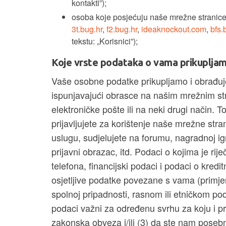
kontakti”);
osoba koje posjećuju naše mrežne stranic
3t.bug.hr
,
f2.bug.hr
,
ideaknockout.com
,
bfs.
tekstu: „Korisnici”);
Koje vrste podataka o vama prikuplja
Vaše osobne podatke prikupljamo i obrađuj
ispunjavajući obrasce na našim mrežnim s
elektroničke pošte ili na neki drugi način. T
prijavljujete za korištenje naše mrežne stran
uslugu, sudjelujete na forumu, nagradnoj igri
prijavni obrazac, itd. Podaci o kojima je rij
telefona, financijski podaci i podaci o kredit
osjetljive podatke povezane s vama (primj
spolnoj pripadnosti, rasnom ili etničkom podri
podaci važni za određenu svrhu za koju i p
zakonska obveza i/ili (3) da ste nam posebno