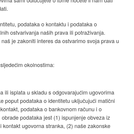
evima sami odlučujete o tome hoćete li nam dati
ati.
titetu, podataka o kontaktu i podataka o
nih ostvarivanja naših prava ili potraživanja.
naš je zakoniti interes da ostvarimo svoja prava u
sljedećim okolnostima:
a ili isplata u skladu s odgovarajućim ugovorima
poput podataka o identitetu uključujući matični
ni kontakt, podataka o bankovnom računu i o
 obrade podataka jest (1) ispunjenje obveza iz
i kontakt ugovorna stranka, (2) naše zakonske