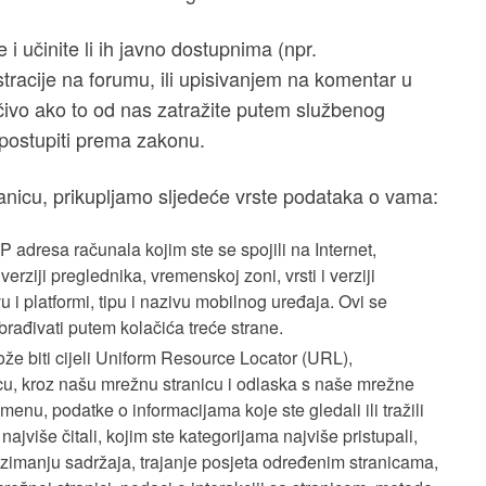
i učinite li ih javno dostupnima (npr.
racije na forumu, ili upisivanjem na komentar u
učivo ako to od nas zatražite putem službenog
 postupiti prema zakonu.
ranicu, prikupljamo sljedeće vrste podataka o vama:
IP adresa računala kojim ste se spojili na Internet,
rziji preglednika, vremenskoj zoni, vrsti i verziji
i platformi, tipu i nazivu mobilnog uređaja. Ovi se
brađivati putem kolačića treće strane.
že biti cijeli Uniform Resource Locator (URL),
cu, kroz našu mrežnu stranicu i odlaska s naše mrežne
menu, podatke o informacijama koje ste gledali ili tražili
ajviše čitali, kojim ste kategorijama najviše pristupali,
zimanju sadržaja, trajanje posjeta određenim stranicama,