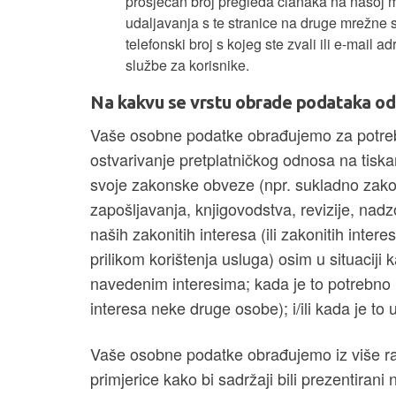
prosječan broj pregleda članaka na našoj mr
udaljavanja s te stranice na druge mrežne 
telefonski broj s kojeg ste zvali ili e-mail 
službe za korisnike.
Na kakvu se vrstu obrade podataka odn
Vaše osobne podatke obrađujemo za potreb
ostvarivanje pretplatničkog odnosa na tiska
svoje zakonske obveze (npr. sukladno zako
zapošljavanja, knjigovodstva, revizije, nad
naših zakonitih interesa (ili zakonitih intere
prilikom korištenja usluga) osim u situacij
navedenim interesima; kada je to potrebno rad
interesa neke druge osobe); i/ili kada je to 
Vaše osobne podatke obrađujemo iz više raz
primjerice kako bi sadržaji bili prezentirani n