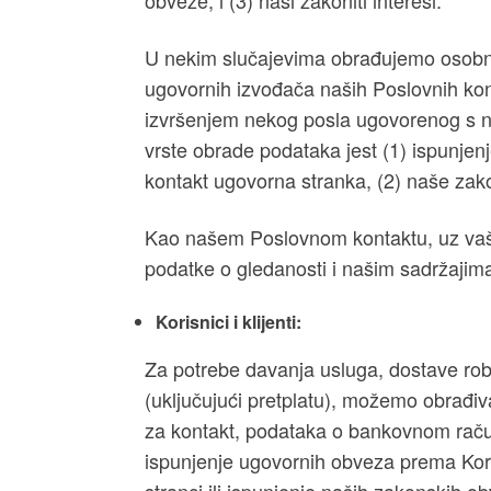
obveze, i (3) naši zakoniti interesi.
U nekim slučajevima obrađujemo osobne
ugovornih izvođača naših Poslovnih kon
izvršenjem nekog posla ugovorenog s n
vrste obrade podataka jest (1) ispunjen
kontakt ugovorna stranka, (2) naše zakon
Kao našem Poslovnom kontaktu, uz vašu
podatke o gledanosti i našim sadržajim
Korisnici i klijenti:
Za potrebe davanja usluga, dostave rob
(uključujući pretplatu), možemo obrađiv
za kontakt, podataka o bankovnom raču
ispunjenje ugovornih obveza prema Kor