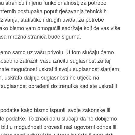
 stranicu i njenu funkcionalnost; za potrebe
nternih postupaka poput rješavanja tehničkih
živanja, statistike i drugih uvida; za potrebe
 kako bismo vam omogućili sadržaje koji će vas više
naša mrežna stranica bude sigurna.
jemo samo uz vašu privolu. U tom slučaju ćemo
sebno zatražiti vašu izričitu suglasnost za taj
ate mogućnost uskratiti svoju suglasnost slanjem
, uskrata daljnje suglasnosti ne utječe na
suglasnost obrađeni do trenutka kad ste uskratili
odatke kako bismo ispunili svoje zakonske ili
 te podatke. To znači da u slučaju da ne dobijemo
ti u mogućnosti provesti naš ugovorni odnos ili