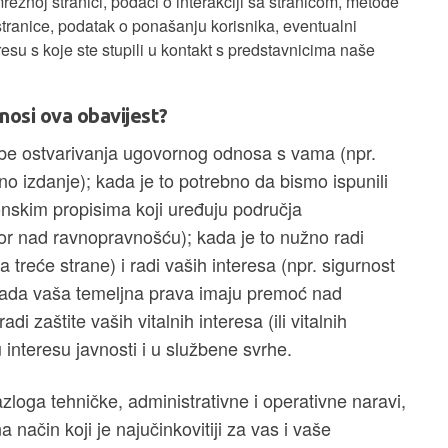
ežnoj stranici, podaci o interakciji sa stranicom, metode
stranice, podatak o ponašanju korisnika, eventualni
adresu s koje ste stupili u kontakt s predstavnicima naše
osi ova obavijest?
e ostvarivanja ugovornog odnosa s vama (npr.
no izdanje); kada je to potrebno da bismo ispunili
nskim propisima koji uređuju područja
zor nad ravnopravnošću); kada je to nužno radi
sa treće strane) i radi vaših interesa (npr. sigurnost
i kada vaša temeljna prava imaju premoć nad
i zaštite vaših vitalnih interesa (ili vitalnih
u interesu javnosti i u službene svrhe.
loga tehničke, administrativne i operativne naravi,
a način koji je najučinkovitiji za vas i vaše