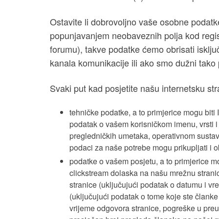
Ostavite li dobrovoljno vaše osobne podatke 
popunjavanjem neobaveznih polja kod regist
forumu), takve podatke ćemo obrisati isklj
kanala komunikacije ili ako smo dužni tako
Svaki put kad posjetite našu internetsku st
tehničke podatke, a to primjerice mogu biti 
podatak o vašem korisničkom imenu, vrsti i ve
pregledničkih umetaka, operativnom sustavu 
podaci za naše potrebe mogu prikupljati i o
podatke o vašem posjetu, a to primjerice mo
clickstream dolaska na našu mrežnu strani
stranice (uključujući podatak o datumu i vre
(uključujući podatak o tome koje ste članke n
vrijeme odgovora stranice, pogreške u preu