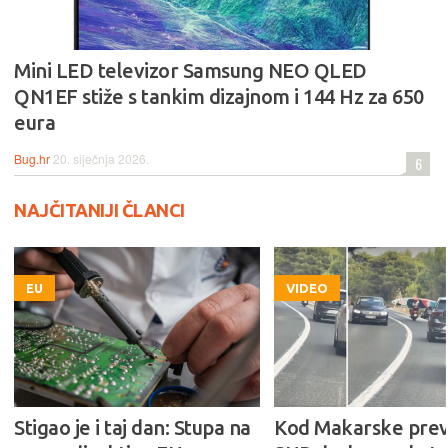
Mini LED televizor Samsung NEO QLED
QN1EF stiže s tankim dizajnom i 144 Hz za 650
eura
Bug.hr
20. siječnja 2026.
6
NAJČITANIJI ČLANCI
EU
VIDEO
Stigao je i taj dan: Stupa na
Kod Makarske prev