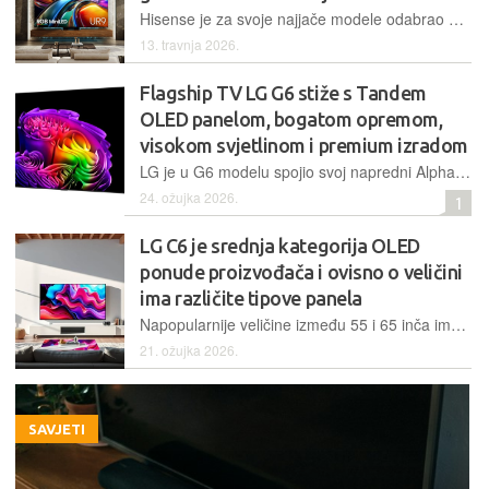
Hisense je za svoje najjače modele odabrao RGB mini LED tehnologiju, a kao ključne prednosti istaknuo je do 5000 cd/m2 vršne svjetline i pokrivanje čak 100% BT.2020 spektra boja. Uz to, ovaj flagship ima vrlo bogatu opremu, HDR i gaming podršku te 170 Hz stopu osvježavanja panela
13. travnja 2026.
Flagship TV LG G6 stiže s Tandem
OLED panelom, bogatom opremom,
visokom svjetlinom i premium izradom
LG je u G6 modelu spojio svoj napredni Alpha 11 procesor s Primary RGB Tandem OLED panelom i uz 12-bitno procesiranje postigao napredniji prikaz boje, visoku svjetlinu i još bolju reprodukciju HDR sadržaja. I dalje se radi o ultra tankom TV-u koji ima i bogate gaming mogućnosti
24. ožujka 2026.
1
LG C6 je srednja kategorija OLED
ponude proizvođača i ovisno o veličini
ima različite tipove panela
Napopularnije veličine između 55 i 65 inča imaju klasičan WOLED panel, dok 77 i 83 inča stižu s novijom i naprednijom Tandem OLED tehnologijom. Ipak, i „obični“ OLED zahvaljujući novom snažnom procesoru ima zamjetno višu svjetlinu i bolji prikaz u odnosu na prošlu generaciju
21. ožujka 2026.
SAVJETI