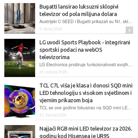
Bugatti lansirao luksuzni sklopivi
televizor od pola milijuna dolara
Austrijski C SEED i Bugatti prikazali su N1, sklopivi 4K MicroLED televizor koji spaja vrhunski prikaz slike, napredni zvučni sustav i prepoznatljivi dizajnerski potpis francusko-hrvatske marke
5. lipnja 2026.
4
LG uvodi Sports Playbook - integrirani
sportski podaci na webOS
televizorima
LG Electronics proširuje funkcionalnosti svojih pametnih televizora predstavljanjem usluge Sports Playbook, rješenja koje na zaslon donosi sportske statistike, analitiku i informacije u stvarnom vremenu
30. svibnja 2026.
TCL C7L viša je klasa i donosi SQD mini
LED tehnologiju s visokom svjetlinom i
vjernim prikazom boja
TCL se ove godine fokusirao na SQD mini LED tehnologiju za svoj vrh ponude. Pri samom je vrhu i ovaj model koji doseže svjetlinu od 3000 cd/m2 te pokriva 100% BT.2020 spektra boja. Tome kumuje mini LED pozadinsko osvjetljenje, poboljšana Quantum Dot tehnologija i 1152 zona lokalnog zatamnjenja
22. travnja 2026.
Najjači RGB mini LED televizor za 2026.
godinu kod Hisensea je UR9S