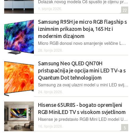
Dolazak novog modela C6 spustio je cijenu prošlogodišnjeg C5 na razinu koja ga čini jednom od najpametnijih kupnji u svijetu OLED-a. Ne gubi se gotovo ništa, a dobiva se jako, jako mnogo…
1. srpnja 2026.
22
Samsung R95H je micro RGB flagship s
iznimnim prikazom boja, 165 Hz i
modernim dizajnom
Micro RGB donosi novo smanjenje veličine LED-ica i u kombinaciji s naprednim procesiranjem, ova tehnologija donosi visok kontrast, bolji prikaz crne i pokriva 100% BT.2020 spektra boja. Napredno pozadinsko osvjetljenje i snažniji procesor zapakirani su u moderni Infinity Air dizajn
28. lipnja 2026.
Samsung Neo QLED QN70H
pristupačnija je opcija mini LED TV-a s
Quantum Dot tehnologijom
Samsung za ovaj ulazni model u mini LED svijet za 2026. godinu ističe Quantum mini LED tehnologiju koja kombinira napredno pozadinsko osvjetljenje te dugogodišnje oslanjanje na Quantum Dot. Televizor stiže i s AI asistentom, 100% volumenom boja i AirSlim dizajnom
24. lipnja 2026.
Hisense 65UR8S - bogato opremljeni
RGB MiniLED TV s visokom svjetlinom
Hisense je predstavio RGB Mini LED model UR8S koji je za stepenicu niže od najjačeg dostupnog modela. Svaka LED-ica ima crvenu, zelenu i plavu diodu zasebno što rezultira bogatim prikazom boja i visokom svjetlinom
16. lipnja 2026.
5