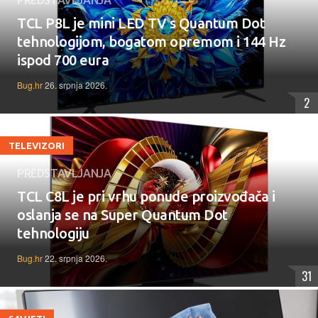
TCL P8L je mini LED TV s Quantum Dot
tehnologijom, bogatom opremom i 144 Hz
ispod 700 eura
Bug.hr
26. srpnja 2026.
2
TELEVIZORI
PREDSTAVLJANJA
TCL C8L je pri vrhu ponude proizvođača i
oslanja se na Super Quantum Dot
tehnologiju
Bug.hr
22. srpnja 2026.
31