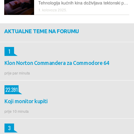
Tehnologija kućnih kina doživljava tektonski pomak. U relativno kratko vrijeme su neke tehnologije postale lako dostupne i sada svatko može imati kino iskustvo u svojoj dnevnoj sobi
1. kolovoza 2025.
AKTUALNE TEME NA FORUMU
1
Klon Norton Commandera za Commodore 64
prije par minuta
22.391
Koji monitor kupiti
prije 10 minuta
3