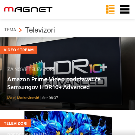
Televizori
TEMA
VIDEO STREAM
ZA NOVE TELEVIZORE
Amazon Prime Video podržavat će
Samsungov HDR10+ Advanced
Matej Markovinović
jučer 08:37
TELEVIZORI
PREDSTAVLJANJA