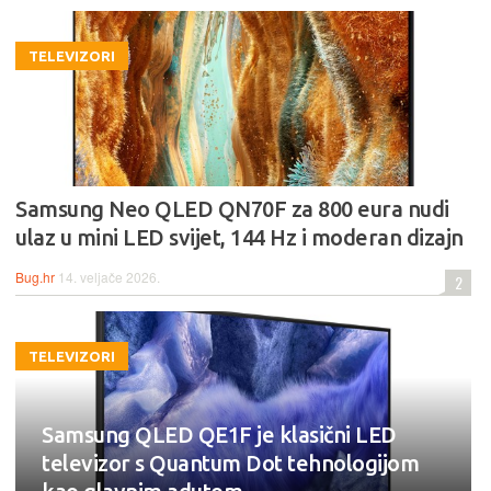
TELEVIZORI
Samsung Neo QLED QN70F za 800 eura nudi
ulaz u mini LED svijet, 144 Hz i moderan dizajn
Bug.hr
14. veljače 2026.
2
TELEVIZORI
Samsung QLED QE1F je klasični LED
televizor s Quantum Dot tehnologijom