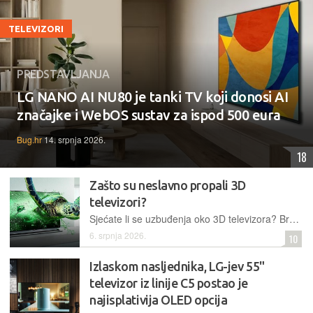
TELEVIZORI
PREDSTAVLJANJA
LG NANO AI NU80 je tanki TV koji donosi AI
značajke i WebOS sustav za ispod 500 eura
Bug.hr
14. srpnja 2026.
18
Zašto su neslavno propali 3D
televizori?
Sjećate li se uzbuđenja oko 3D televizora? Brzo je splasnulo zbog skupih naočala, nedostatka sadržaja i lošeg iskustva. Zašto je 4K tehnologija pobijedila i gdje danas možete gledati 3D filmove?
6. srpnja 2026.
10
Izlaskom nasljednika, LG-jev 55"
televizor iz linije C5 postao je
najisplativija OLED opcija