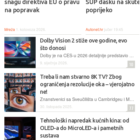
snagu direktiva EU o pravu
SUP dasku na skute
na popravak
poprijeko
Mreža
1. kolovoza 2026.
Autonet.hr
jučer 19:45
Dolby Vision 2 stiže ove godine, evo
što donosi
Dolby je na CES-u 2026 detaljnije predstavio Dolby Vision 2, novu generaciju svoje tehnologije za poboljšanje slike.
9. siječnja 2026.
10
Treba li nam stvarno 8K TV? Zbog
ograničenja rezolucije oka – vjerojatno
ne!
Znanstvenici sa Sveučilišta u Cambridgeu i Meta Reality Labsa utvrdili su granicu percepcije ljudskog oka, otkrivši da zasloni ultravisoke rezolucije često premašuju ono što realistično možemo vidjeti
30. listopada 2025.
77
Tehnološki napredak kućnih kina: od
OLED-a do MicroLED-a i pametnih
sustava