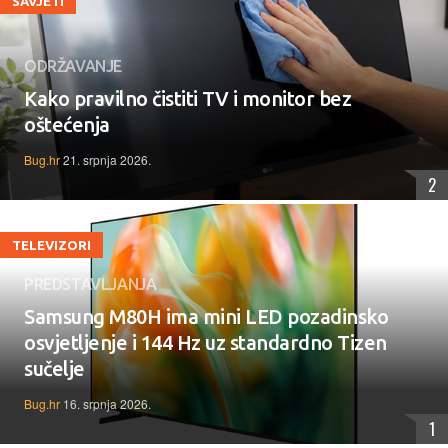
SAVJETI
ODRŽAVANJE
Kako pravilno čistiti TV i monitor bez
oštećenja
Bug.hr
21. srpnja 2026.
2
TELEVIZORI
PREDSTAVLJANJA
Samsung M80H ima mini LED pozadinsko
osvjetljenje i 144 Hz uz standardno Tizen
sučelje
Bug.hr
16. srpnja 2026.
1