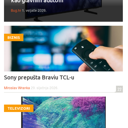
kao glavnim adutom
Bug.hr
1. veljače 2026.
BIZNIS
Sony prepušta Braviu TCL-u
Miroslav Wranka
29. siječnja 2026.
22
TELEVIZORI