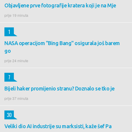
Objavljene prve fotografije kratera koji je na Mje
prije 19 minuta
1
NASA operacijom "Bing Bang" osigurala još barem
go
prije 24 minute
7
Bijeli haker promijenio stranu? Doznalo se tko je
prije 37 minuta
30
Veliki dio AI industrije su marksisti, kaže šef Pa