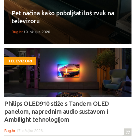
Pet načina kako poboljšati loš zvuk na
televizoru
Bug.hr
19. ožujka 2026.
TELEVIZORI
Philips OLED910 stiže s Tandem OLED
panelom, naprednim audio sustavom i
Ambilight tehnologijom
Bug.hr
17. ožujka 2026.
22