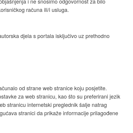
i objašnjenja i ne snosimo odgovornost za bilo
risničkog računa ili/i usluga.
autorska djela s portala isključivo uz prethodno
ačunalo od strane web stranice koju posjetite.
tavke za web stranicu, kao što su preferirani jezik
web stranicu internetski preglednik šalje natrag
ogućava stranici da prikaže informacije prilagođene