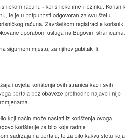
isničkom računu - korisničko ime i lozinku. Korisnik
nu, te je u potpunosti odgovoran za svu štetu
risničkog računa. Završetkom registracije korisnik
zrokovane uporabom usluga na Bugovim stranicama.
na sigurnom mjestu, za njihov gubitak ili
ja i uvjeta korištenja ovih stranica kao i svih
ovoga portala bez obaveze prethodne najave i nije
 promjenama.
lo koji način može nastati iz korištenja ovoga
jegovo korištenje za bilo koje radnje
bom sadržaja na portalu, te za bilo kakvu štetu koja