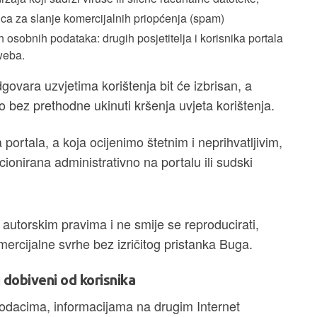
nica za slanje komercijalnih priopćenja (spam)
jih osobnih podataka: drugih posjetitelja i korisnika portala
 weba.
ovara uzvjetima korištenja bit će izbrisan, a
o bez prethodne ukinuti kršenja uvjeta korištenja.
ja portala, a koja ocijenimo štetnim i neprihvatljivim,
ionirana administrativno na portalu ili sudski
autorskim pravima i ne smije se reproducirati,
u komercijalne svrhe bez izričitog pristanka Buga.
i dobiveni od korisnika
acima, informacijama na drugim Internet