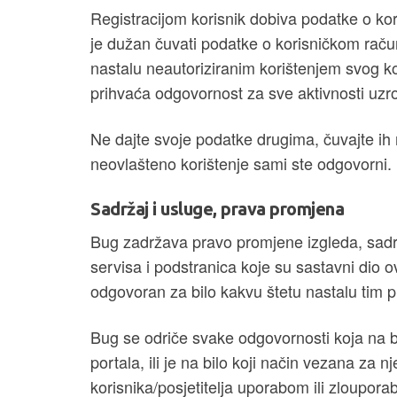
Registracijom korisnik dobiva podatke o kor
je dužan čuvati podatke o korisničkom raču
nastalu neautoriziranim korištenjem svog ko
prihvaća odgovornost za sve aktivnosti u
Ne dajte svoje podatke drugima, čuvajte ih 
neovlašteno korištenje sami ste odgovorni.
Sadržaj i usluge, prava promjena
Bug zadržava pravo promjene izgleda, sadrža
servisa i podstranica koje su sastavni dio 
odgovoran za bilo kakvu štetu nastalu tim
Bug se odriče svake odgovornosti koja na bi
portala, ili je na bilo koji način vezana za n
korisnika/posjetitelja uporabom ili zloupora