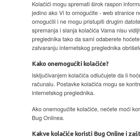
Kolačići mogu spremati širok raspon informa
jedino ako Vi to omogućite - web stranice n
omogućili i ne mogu pristupiti drugim dat
spremanja i slanja kolačića Vama nisu vidlj
preglednika tako da sami odaberete hoćete l
zatvaranju internetskog preglednika obrišete
Kako onemogućiti kolačiće?
Isključivanjem kolačića odlučujete da li ho
računalu. Postavke kolačića mogu se kontrol
internetskog preglednika.
Ako onemogućite kolačiće, nećete moći kori
Bug Onlinea.
Kakve kolačiće koristi Bug Online i zaš