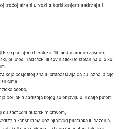
joj trećoj strani u vezi s korištenjem sadržaja i
oji krše postojeće hrvatske i/ili međunarodne zakone,
i, prijeteći, rasistički ili šovinistički te štetan na bilo koji
nim
a koje posjetitelj zna ili pretpostavlja da su lažne, a čije
risnicima,
fizičke osobe,
a porijekla sadržaja kojeg se objavljuje ili šalje putem
ji su zaštićeni autorskim pravom,
sadržaja korisnicima bez njihovog pristanka ili traženja,
žaja koji sadrži viruse ili slične računalne datoteke,