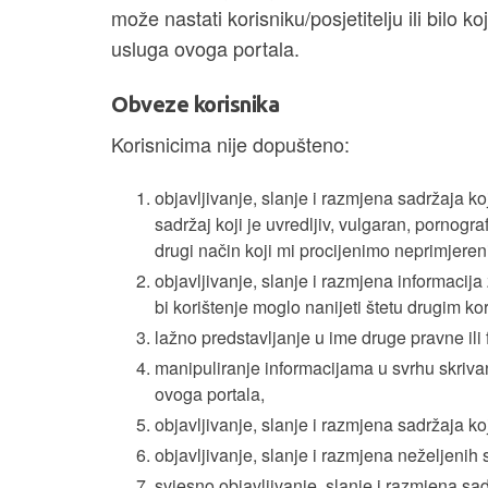
može nastati korisniku/posjetitelju ili bilo ko
usluga ovoga portala.
Obveze korisnika
Korisnicima nije dopušteno:
objavljivanje, slanje i razmjena sadržaja k
sadržaj koji je uvredljiv, vulgaran, pornografsk
drugi način koji mi procijenimo neprimjere
objavljivanje, slanje i razmjena informacija z
bi korištenje moglo nanijeti štetu drugim ko
lažno predstavljanje u ime druge pravne ili 
manipuliranje informacijama u svrhu skrivanj
ovoga portala,
objavljivanje, slanje i razmjena sadržaja ko
objavljivanje, slanje i razmjena neželjenih 
svjesno objavljivanje, slanje i razmjena sadr