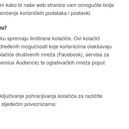
ljem kako bi naše web stranice vam omogućile bolje
pamćenje korisničkih podataka i postavki.
eu?
iku spremaju limitirane kolačiće. Ovi kolačići
određenih mogućnosti koje korisnicima olakšavaju
lačiće društvenih mreža (Facebook), servisa za
 Gemius Audience) te oglašivačkih mreža poput
ključivanje pohranjivanja kolačića za različite
a sljedećim poveznicama: