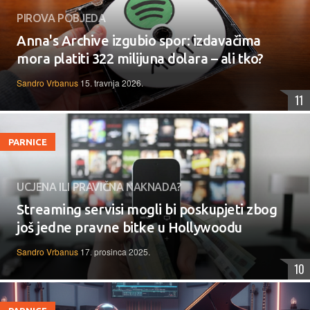
PIROVA POBJEDA
Anna's Archive izgubio spor: izdavačima
mora platiti 322 milijuna dolara – ali tko?
Sandro Vrbanus
15. travnja 2026.
11
PARNICE
UCJENA ILI PRAVIČNA NAKNADA?
Streaming servisi mogli bi poskupjeti zbog
još jedne pravne bitke u Hollywoodu
Sandro Vrbanus
17. prosinca 2025.
10