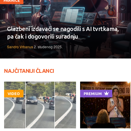
PARNICE
Glazbeni izdavači se nagodili s AI tvrtkama,
pa čak i dogovorili suradnju
Sandro Vrbanus
2. studenog 2025.
NAJČITANIJI ČLANCI
VIDEO
PREMIUM