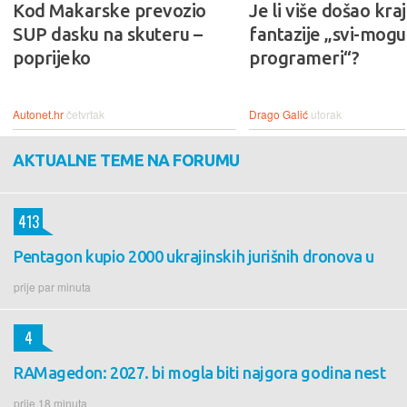
Kod Makarske prevozio
Je li više došao kraj
SUP dasku na skuteru –
fantazije „svi-mogu-
poprijeko
programeri“?
Autonet.hr
četvrtak
Drago Galić
utorak
AKTUALNE TEME NA FORUMU
413
Pentagon kupio 2000 ukrajinskih jurišnih dronova u
prije par minuta
4
RAMagedon: 2027. bi mogla biti najgora godina nest
prije 18 minuta