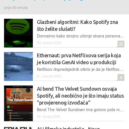
prije 45 minuta
Glazbeni algoritmi: Kako Spotify zna
što želite slušati?
Donosimo kako strojno učenje stvara personalizirane playliste, oblikuje naš glazbeni ukus i utječe na cijelu glazbenu industriju
25. srpnja 2025.
25
Ethernaut: prva Netflixova serija koja
je koristila GenAI video u produkciji
Netflixov dopredsjednik otkrio je da je Netflixova serija Eternaut premijerno prikazana u travnju prva njihova serija ili film koja koristi „GenAI video“ u konačnom proizvodu
21. srpnja 2025.
4
AI bend The Velvet Sundown osvaja
Spotify, ali neobično je što imaju status
"provjerenog izvođača"
Bend The Velvet Sundown ima gotovo pola milijuna slušatelja na Spotifyju, no čini se da ne postoji. Od AI naslovnica albuma do generičkih fotografija, sve upućuje na to da je glazba stvorena umjetnom inteligencijom
30. lipnja 2025.
AI i filmska industrija - Nova