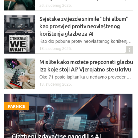
26. studenog 2025.
Svjetske zvijezde snimile "tihi album"
kao prosvjed protiv neovlaštenog
korištenja glazbe za AI
Kao dio pobune protiv neovlaštenog korištenja glazbe za treniranje AI modela izdan je potpuno tihi LP, dostupan od veljače besplatno za slušanje, uz bonus "pjesmu" Paula McCartneya te izdanje na vinilu
18. studenog 2025.
7
Mislite kako možete prepoznati glazbu
iza koje stoji AI? Vjerojatno ste u krivu
Oko 71 posto ispitanika u nedavno provedenom istraživanju iznenađeno svojom nemogućnošću razlikovanja pjesama koje su proizveli ljudi od pjesama koje su skladali strojevi.
13. studenog 2025.
PARNICE
Glazbeni izdavači se nagodili s AI