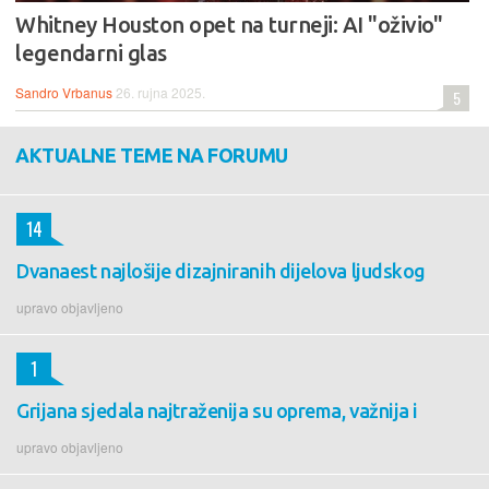
Whitney Houston opet na turneji: AI "oživio"
legendarni glas
Sandro Vrbanus
26. rujna 2025.
5
AKTUALNE TEME NA FORUMU
14
Dvanaest najlošije dizajniranih dijelova ljudskog
upravo objavljeno
1
Grijana sjedala najtraženija su oprema, važnija i
upravo objavljeno