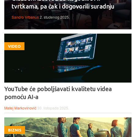
tvrtkama, pa čak i dogovorili suradnju
Sandro Vrbanus
2. studenog 2025.
VIDEO
YouTube će poboljšavati kvalitetu videa
pomoću AI-a
Matej Markovinović
30. listopada 2025.
BIZNIS