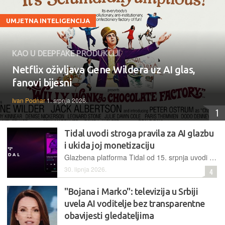
UMJETNA INTELIGENCIJA
KAO U DEEPFAKE PRODUKCIJI
Netflix oživljava Gene Wildera uz AI glas,
fanovi bijesni
Ivan Podnar
1. srpnja 2026.
1
Tidal uvodi stroga pravila za AI glazbu
i ukida joj monetizaciju
Glazbena platforma Tidal od 15. srpnja uvodi stroga pravila za glazbeni sadržaj kreiran umjetnom inteligencijom, pa uvodi njezino označavanje i zabranu monetizacije te uklanjanje lažnog sadržaja
30. lipnja 2026.
4
"Bojana i Marko": televizija u Srbiji
uvela AI voditelje bez transparentne
obavijesti gledateljima