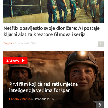
Netflix obavijestio svoje dioničare: AI postaje
ključni alat za kreatore filmova i serija
Bug.hr
22. listopada 2025.
1
ZABAVA
Prvi film koji će režirati umjetna
inteligencija već ima foršpan
Sandro Vrbanus
5. listopada 2025.
9