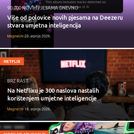
90.000 NOVIH PJESAMA DNEVNO
Više od polovice novih pjesama na Deezeru
stvara umjetna inteligencija
Magnet.hr
23. srpnja 2026.
NETFLIX
BRZ RAST
Na Netflixu je 300 naslova nastalih
korištenjem umjetne inteligencije
Magnet.hr
18. srpnja 2026.