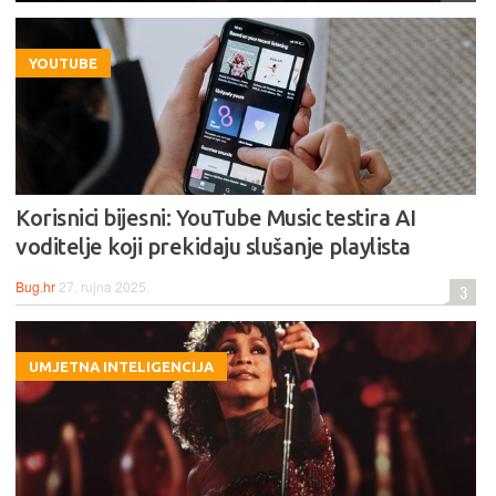
YOUTUBE
Korisnici bijesni: YouTube Music testira AI
voditelje koji prekidaju slušanje playlista
Bug.hr
27. rujna 2025.
3
UMJETNA INTELIGENCIJA