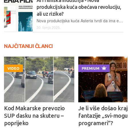
produkcijska kuća obećava revoluciju,
ali uz rizike?
Nova produkcijska kuća Asteria tvrdi da ima etičko rješenje koje će filmašima dati kontrolu, smanjiti troškove i promijeniti filmsku industriju iz temelja
30. lipnja 2025.
NAJČITANIJI ČLANCI
VIDEO
PREMIUM
Kod Makarske prevozio
Je li više došao kraj
SUP dasku na skuteru –
fantazije „svi-mogu-
poprijeko
programeri“?