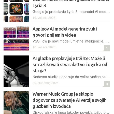
Lyria 3
Google je predstavio Lyria 3, napredni AI model koji korisnicima omogućuje kreiranje visokokvalitetnih glazbenih zapisa pomoću tekstualnih uputa, fotografija ili videozapisa, sve unutar sučelja Gemini AI-ja
19. veljače 2026.
Appleov AI model generira zvuk i
govor iz nijemih videa
VSSFlow je novi model umjetne inteligencije, razvijen u suradnji s Appleom, koji jedinstvenim sustavom generira zvučne efekte i govor iz videozapisa bez zvuka
10. veljače 2026.
1
AI glazba preplavljuje tržište: Može li
se razlikovati stvaralaštvo čovjeka od
stroja?
Nedavna studija pokazuje da velika većina slušatelja ne može razlikovati AI glazbu od one koju su stvorili ljudi. Dok virtualni izvođači osvajaju ljestvice, glazbenici i stručnjaci raspravljaju o etici, autorskim pravima i budućnosti ljudske kreativnosti
30. studenog 2025.
3
Warner Music Group je sklopio
dogovor za stvaranje AI verzija svojih
glazbenih izvođača
Diskografska je kuća također povukla tužbu protiv Sunoa koji će svojim korisnicima uskoro omogućiti stvaranje AI–generirane glazbe korištenjem glasova izvođača koji sudjeluju u WMG-u