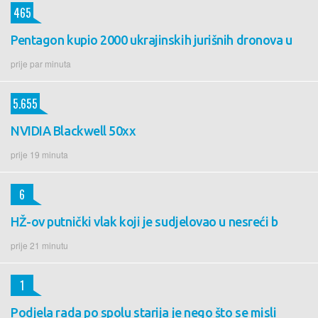
465
Pentagon kupio 2000 ukrajinskih jurišnih dronova u
prije par minuta
5.655
NVIDIA Blackwell 50xx
prije 19 minuta
6
HŽ-ov putnički vlak koji je sudjelovao u nesreći b
prije 21 minutu
1
Podjela rada po spolu starija je nego što se misli