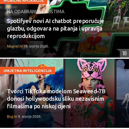
MOBILNE APLIKACIJE
NA ODABRANIM TRŽIŠTIMA
Spotifyev novi AI chatbot preporučuje
glazbu, odgovara na pitanja i upravlja
reprodukcijom
Magnet.hr
16. srpnja 2026.
10
UMJETNA INTELIGENCIJA
Tvorci TikToka modelom Seaweed-7B
donosi hollywoodsku sliku nezavisnim
filmašima po niskoj cijeni
Bug.hr
8. srpnja 2026.