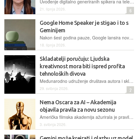
Uvođenje digitalno generiranih spikera na televiziji Happy s nacionalnom pokrivenošću u Srbiji izazvalo je rasprave o etici, dok zakonska regulativa još uvijek kaska za novim tehnologijama
21. lipnja 2026.
6
Google Home Speaker je stigao i to s
Geminijem
Nakon šest godina pauze, Google lansira novi pametni zvučnik. Redizajniran za Gemini AI, obećava pametniju i prirodniju interakciju, no donosi i kontroverzni pretplatnički model
18. lipnja 2026.
Skladatelji poručuju: Ljudska
kreativnost mora biti ispred profita
tehnoloških divova
Međunarodno udruženje društava autora i skladatelja objavilo je godišnje izvješće za 2026. godinu, naglašavajući prije svega važnost hitne regulacije umjetne inteligencije i zaštite prava kreativaca
29. svibnja 2026.
2
Nema Oscara za AI – Akademija
objavila pravila za novu sezonu
Američka filmska akademija ažurirala je pravila za dodjelu najprestižnije svjetske filmske nagrade, propisujući obvezno ljudsko autorstvo u kategorijama glume i scenarija
3. svibnja 2026.
Gemini može kreirati i glazbu uz model